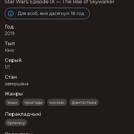
Star Wars: Episode IX — The Rise of Skywalker
Для асоб, якія дасягнулі 18 год
Год
2019
Тып
Кіно
Серый
1/1
Стан
завершана
Жанры
экшн
прыгоды
космас
фантастыка
Перакладчыкі
Spravavy