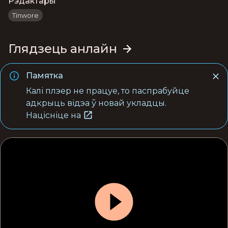
Рэдактары
Tinwore
Глядзець анлайн
Памятка
Калі плэер не працуе, то паспрабуйце
адкрыць відэа ў новай укладцы.
Націсніце на