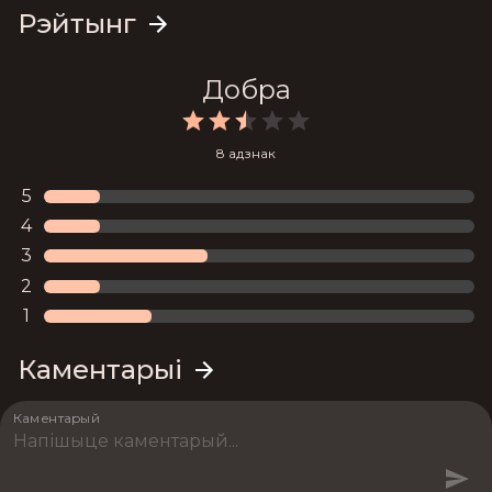
Рэйтынг
Добра
8 адзнак
5
4
3
2
1
Каментарыі
Каментарый