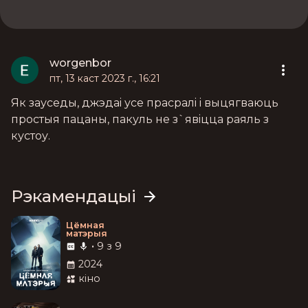
worgenbor
пт, 13 каст 2023 г., 16:21
Як зауседы, джэдаi усе прасралi i выцягваюць
простыя пацаны, пакуль не з`явiцца раяль з
кустоу.
Рэкамендацыі
Цёмная
матэрыя
•
9 з 9
2024
кіно