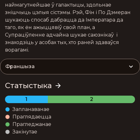
наймагутнейшае ў галактыцы, здольнае 
знішчыць цэлыя сістэмы. Рэй, Фін і По Дэмеран 
шукаюць спосаб дабрацца да Імператара да 
таго, як ён ажыццявіў свой план, а 
Супраціўленне адчайна шукае саюзнікаў  і 
знаходзіць у асобах тых, хто раней здаваўся 
ворагамі.
Франшыза
Статыстыка
1
2
Запланаванае
Праглядаецца
Прагледжанае
Закінутае