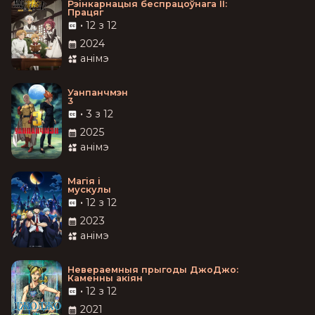
Рэінкарнацыя беспрацоўнага II:
Працяг
•
12 з 12
2024
анімэ
Уанпанчмэн
3
•
3 з 12
2025
анімэ
Магія і
мускулы
•
12 з 12
2023
анімэ
Невераемныя прыгоды ДжоДжо:
Каменны акіян
•
12 з 12
2021