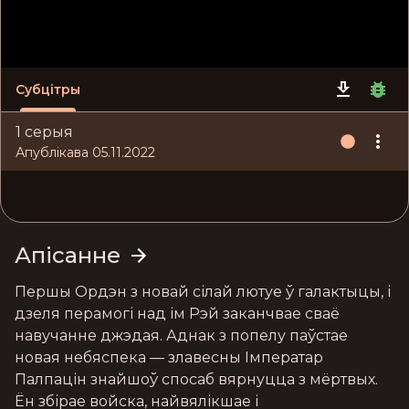
Субцітры
1 серыя
Апублікава 05.11.2022
Апісанне
Першы Ордэн з новай сілай лютуе ў галактыцы, і 
дзеля перамогі над ім Рэй заканчвае сваё 
навучанне джэдая. Аднак з попелу паўстае 
новая небяспека — злавесны Імператар 
Палпацін знайшоў спосаб вярнуцца з мёртвых. 
Ён збірае войска, найвялікшае і 