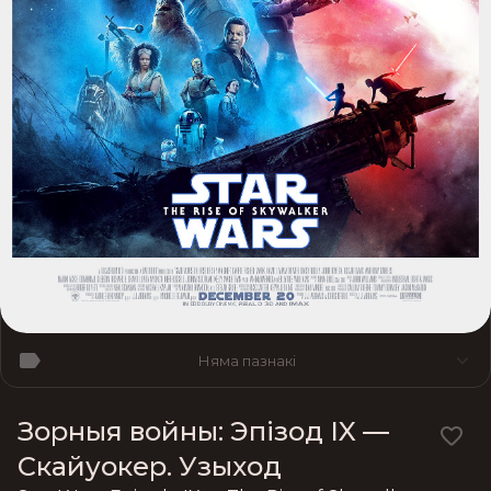
Няма пазнакі
Зорныя войны: Эпізод IX —
Скайуокер. Узыход