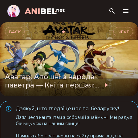
BACK
NEXT
Аватар: Апошні з народа
паветра — Кніга першая:
Вада
Дзякуй, што гледзіце нас па-беларуску!
Дзяліцеся кантэнтам з сябрамі і знаёмымі! Мы радыя
бачыць усіх на нашым сайце!
Памылкі або прапановы па сайту прымаюцца па