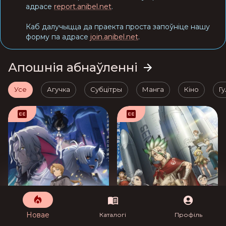
адрасе
report.anibel.net
.
Каб далучыцца да праекта проста запоўніце нашу
форму па адрасе
join.anibel.net
.
Апошнія абнаўленні
Усе
Агучка
Субцітры
Манга
Кіно
Гу
Новае
Каталогі
Профіль