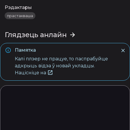
Рэдактары
прастакваша
Глядзець анлайн
Памятка
Калі плэер не працуе, то паспрабуйце
адкрыць відэа ў новай укладцы.
Націсніце на