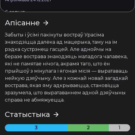
6 серыя
Апублікава 25.12.2021
Апісанне
7 серыя
Забыты і ўсімі пакінуты востраў Урасіма 
Апублікава 27.12.2021
знаходзіцца далёка ад мацерыка, таму на ім 
рэдка сустрэнеш гасцей. Але аднойчы на 
8 серыя
беразе вострава знаходзяць маладога чалавека, 
Апублікава 27.12.2021
які не памятае нічога, акрамя таго, што ён 
9 серыя
прыйшоў з мінулага і ягоная місія — выратаваць 
Апублікава 28.12.2021
нейкую дзяўчыну. Але з кожнай новай загадкай 
вострава, якая яму адкрываецца, становіцца 
10 серыя
зразумела, што выратаваннем адной дзяўчыны 
Апублікава 29.12.2021
справа не абмяжуецца.
11 серыя
Статыстыка
Апублікава 30.12.2021
3
2
1
12 серыя
Апублікава 31.12.2021