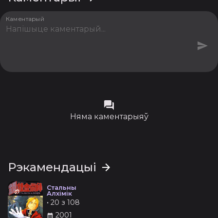
Каментарый
Няма каментарыяў
Рэкамендацыі
Стальны
Алхімік
•
20 з 108
2001