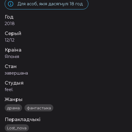
Для асоб, якія дасягнулі 18 год
Год
2018
Серый
12/12
Краіна
Японія
Стан
завершана
Студыя
feel.
Жанры
драма
фантастыка
Перакладчыкі
Lost_nova