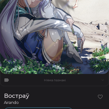
Няма пазнакі
Востраў
Airando