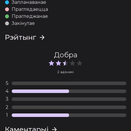
Запланаванае
Праглядаецца
Прагледжанае
Закінутае
Рэйтынг
Добра
2 адзнакі
5
4
3
2
1
Каментарыі