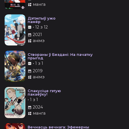
манга
Дэтэктыў ужо
памёр
•
12 з 12
2021
анімэ
Створаны ў Бездані: На пачатку
прыгод
•
1 з 1
2019
анімэ
Спакусіце гэтую
пакаёўку!
•
1 з 1
2024
манга
Вечнасць вечнага: Эфемерны