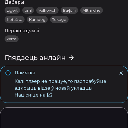
Даберы
zigert
orril
Valkovich
Вафля
Alfthirdhe
Kotačka
Kambeg
Tokage
Перакладчыкі
varta
Глядзець анлайн
Памятка
Калі плэер не працуе, то паспрабуйце
адкрыць відэа ў новай укладцы.
Націсніце на