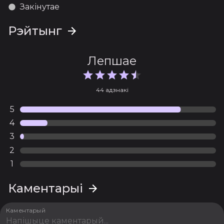
Закінутае
Рэйтынг
Лепшае
44 адзнакі
5
4
3
2
1
Каментарыі
Каментарый