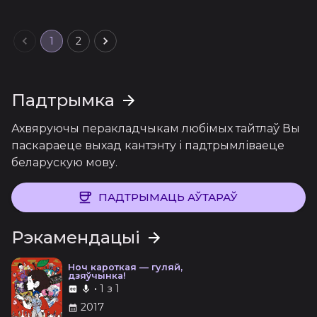
1
2
Падтрымка
Ахвяруючы перакладчыкам любімых тайтлаў Вы
паскараеце выхад кантэнту і падтрымліваеце
беларускую мову.
ПАДТРЫМАЦЬ АЎТАРАЎ
Рэкамендацыі
Ноч кароткая — гуляй,
дзяўчынка!
•
1 з 1
2017