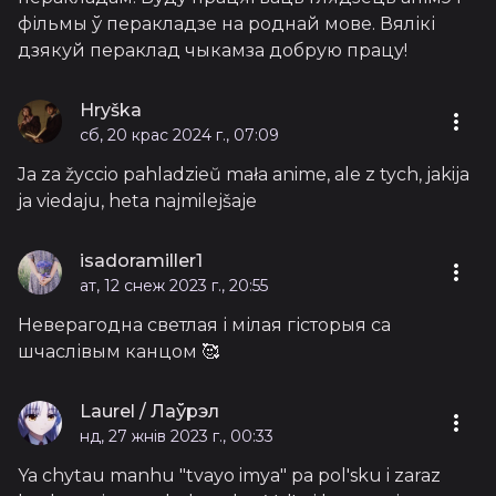
фільмы ў перакладзе на роднай мове. Вялікі
дзякуй пераклад чыкамза добрую працу!
Hryška
сб, 20 крас 2024 г., 07:09
Ja za žyccio pahladzieŭ mała anime, ale z tych, jakija
ja viedaju, heta najmilejšaje
isadoramiller1
ат, 12 снеж 2023 г., 20:55
Неверагодна светлая і мілая гісторыя са
шчаслівым канцом 🥰
Laurel / Лаўрэл
нд, 27 жнів 2023 г., 00:33
Ya chytau manhu "tvayo imya" pa pol'sku i zaraz