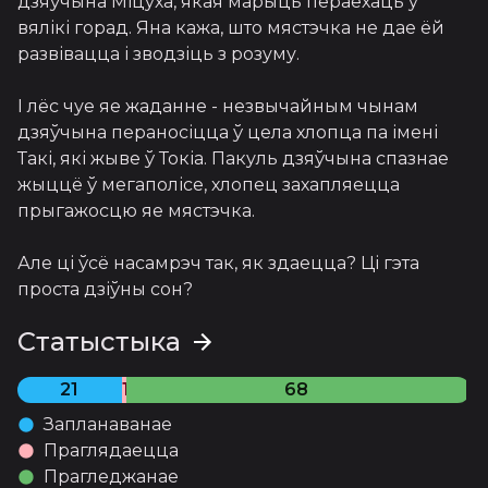
дзяўчына Міцуха, якая марыць пераехаць у 
вялікі горад. Яна кажа, што мястэчка не дае ёй 
развівацца і зводзіць з розуму.
І лёс чуе яе жаданне - незвычайным чынам 
дзяўчына пераносіцца ў цела хлопца па імені 
Такі, які жыве ў Токіа. Пакуль дзяўчына спазнае 
жыццё ў мегаполісе, хлопец захапляецца 
прыгажосцю яе мястэчка.
Але ці ўсё насамрэч так, як здаецца? Ці гэта 
проста дзіўны сон?
Статыстыка
21
1
68
Запланаванае
Праглядаецца
Прагледжанае