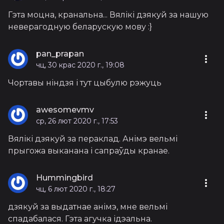
Гэта моцна, кранальна... Вялікі дзякуй за нашую
неверагодную беларускую мову :}
pan_prapan
чц, 30 крас 2020 г., 19:08
Чортавы ніндзя і тут цыбулю рэжуць
awesomevmv
ср, 26 лют 2020 г., 17:53
Вялікі дзякуй за пераклад. Анімэ вельмі
прыгожа выканана і сапраўды кранае.
Hummingbird
чц, 6 лют 2020 г., 18:27
дзякуй за выдатнае анімэ, мне вельмі
спадабалася. Гэта агучка ідэальна.