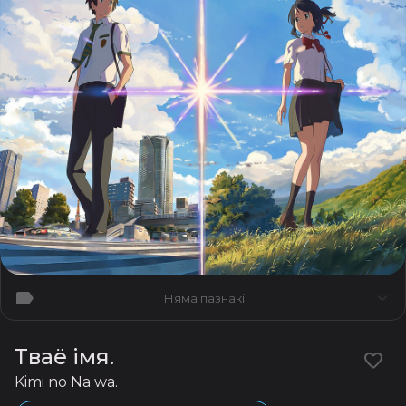
Няма пазнакі
Тваё імя.
Kimi no Na wa.