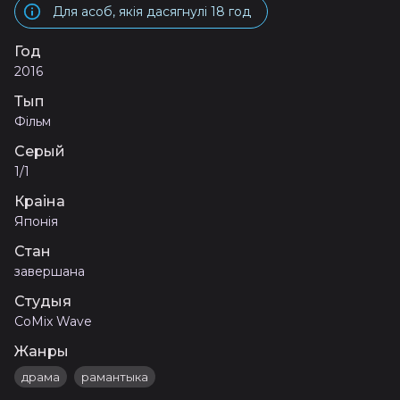
Для асоб, якія дасягнулі 18 год
Год
2016
Тып
Фільм
Серый
1/1
Краіна
Японія
Стан
завершана
Студыя
CoMix Wave
Жанры
драма
рамантыка