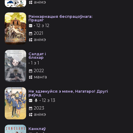
анімэ
Рэінкарнацыя беспрацоўнага:
Працяг
•
12 з 12
2021
анімэ
Салдат і
бляхар
•
1 з 1
2022
манга
Не здзекуйся з мяне, Нагатаро! Другі
раўнд
•
12 з 13
2023
анімэ
Канклаў