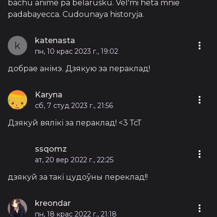
bachu anime pa belarusku. Vel'mi heta mnie
padabayecca. Cudounaya historyja.
katenasta
k
пн, 10 крас 2023 г., 19:02
добрае анімэ. Дзякую за пераклад!
Karyna
сб, 7 студ 2023 г., 21:56
Дзякуй вялікі за пераклад! <3 ТсТ
ssqomz
ат, 20 вер 2022 г., 22:25
дзякуй за такі цудоўны переклад!!
kreondar
пн, 18 крас 2022 г., 21:18