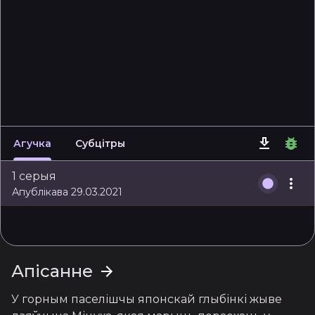
Агучка
Субцітры
1 серыя
Апублікава 29.03.2021
Апісанне
У горным паселішчы японскай глыбінкі жыве 