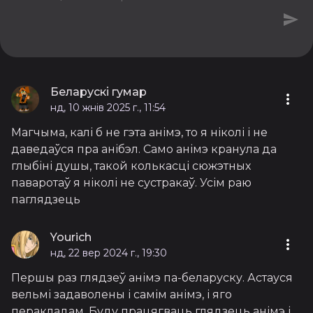
Беларускі гумар
нд, 10 жнів 2025 г., 11:54
Магчыма, калі б не гэта анімэ, то я ніколі і не
даведаўся пра анібэл. Само анімэ кранула да
глыбіні душы, такой колькасці сюжэтных
паваротаў я ніколі не сустракаў. Усім раю
паглядзець
Yourich
нд, 22 вер 2024 г., 19:30
Першы раз глядзеў анімэ па-беларуску. Астауся
вельмі задаволены і самім анімэ, і яго
перакладам. Буду працягваць глядзець анімэ і