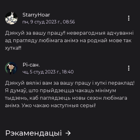
StarryHoar
пн, 9 студ 2023 г., 08:56
Дзякуй за вашу працу!! неверагодныя адчуванні
ад прагляду любімага анімэ на роднай мове так
хутка!!!
Рі-сан.
чц, 5 студ 2023 г., 18:40
Дзякуй вялікі вам за вашу працу і хуткі пераклад!
Я думаў, што прыйдзецца чакаць мінімум
тыдзень, каб паглядзець новы сезон любімага
анімэ. Ужо чакаю наступныя серыі!
Рэкамендацыі