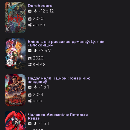
Dorohedoro
•
12 з 12
2020
анімэ
Клінок, які рассякае дэманаў: Цягнік
«Бясконцы»
•
7 з 7
2020
анімэ
Падзямеллі і цмокі: Гонар між
зладзеяў
•
1 з 1
2023
кіно
Чалавек-бензапіла: Гісторыя
Рэдзэ
•
1 з 1