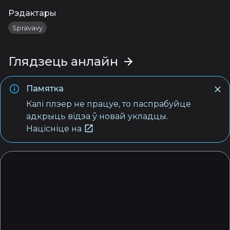
Рэдактары
Spravavy
Глядзець анлайн
Памятка
Калі плэер не працуе, то паспрабуйце
адкрыць відэа ў новай укладцы.
Націсніце на