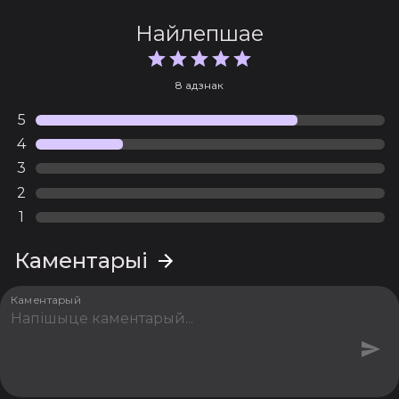
Найлепшае
13 серыя
Апублікава 30.03.2023
8 адзнак
5
4
3
2
1
Каментарыі
Каментарый