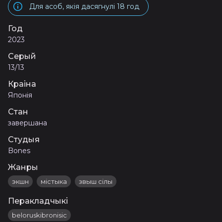
Для асоб, якія дасягнулі 18 год
Год
2023
Серый
13/13
Краіна
Японія
Стан
завершана
Студыя
Bones
Жанры
экшн
містыка
звыш сілы
Перакладчыкі
beloruskibronisic