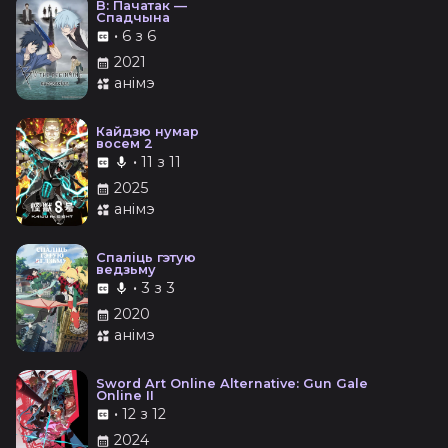
B: Пачатак —
Спадчына
•
6 з 6
2021
анімэ
Кайдзю нумар
восем 2
•
11 з 11
2025
анімэ
Спаліць гэтую
ведзьму
•
3 з 3
2020
анімэ
Sword Art Online Alternative: Gun Gale
Online II
•
12 з 12
2024