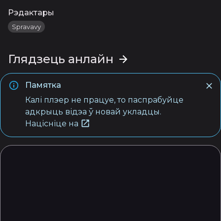
Рэдактары
Spravavy
Глядзець анлайн
Памятка
Калі плэер не працуе, то паспрабуйце
адкрыць відэа ў новай укладцы.
Націсніце на