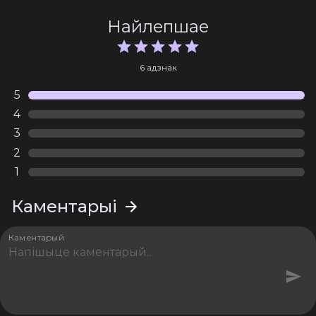
Найлепшае
6 адзнак
5
4
3
2
1
Каментарыі
Каментарый