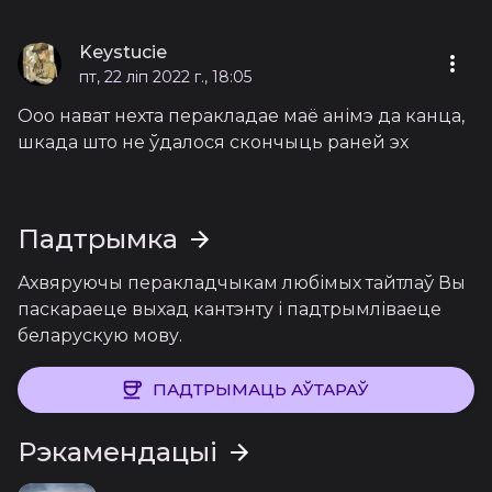
Keystucie
пт, 22 ліп 2022 г., 18:05
Ооо нават нехта перакладае маё анімэ да канца,
шкада што не ўдалося скончыць раней эх
Падтрымка
Ахвяруючы перакладчыкам любімых тайтлаў Вы
паскараеце выхад кантэнту і падтрымліваеце
беларускую мову.
ПАДТРЫМАЦЬ АЎТАРАЎ
Рэкамендацыі