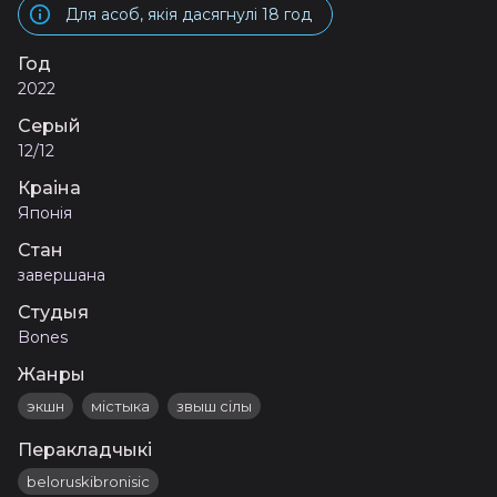
Для асоб, якія дасягнулі 18 год
Год
2022
Серый
12/12
Краіна
Японія
Стан
завершана
Студыя
Bones
Жанры
экшн
містыка
звыш сілы
Перакладчыкі
beloruskibronisic