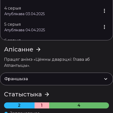
4 серыя
Апублікава 03.04.2025
5 серыя
Апублікава 04.04.2025
6 серыя
Апублікава 05.04.2025
Апісанне
7 серыя
Працяг анімэ «Цёмны дварэцкі: Глава аб 
Апублікава 06.04.2025
Атлантыцы».
8 серыя
Апублікава 07.04.2025
Франшыза
9 серыя
Статыстыка
Апублікава 08.04.2025
10 серыя
2
1
4
Апублікава 09.04.2025