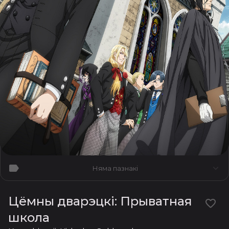
Няма пазнакі
Цёмны дварэцкі: Прыватная
школа