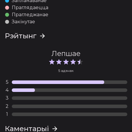
Запланаванае
Праглядаецца
11 серыя
Прагледжанае
Апублікава 10.04.2025
Закінутае
Рэйтынг
Лепшае
5 адзнак
5
4
3
2
1
Каментарыі