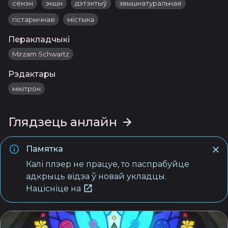
сёнэн
экшн
дэтэктыў
звышнатуральнае
гістарычнае
містыка
Перакладчыкі
Mirzam Schwartz
Рэдактары
мікітрон
Глядзець анлайн
Памятка
Калі плэер не працуе, то паспрабуйце
адкрыць відэа ў новай укладцы.
Націсніце на