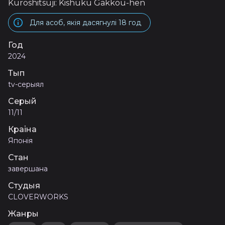
Kuroshitsuji: Kishuku Gakkou-hen
Для асоб, якія дасягнулі 18 год
Год
2024
Тып
tv-серыял
Серый
11/11
Краіна
Японія
Стан
завершана
Студыя
CLOVERWORKS
Жанры