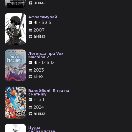
анімэ
Афрасамурай
•
5 з 5
2007
анімэ
Легенда пра Vox
Machina 2
•
12 з 12
2023
кіно
Валейбол!! Бітва на
сметніку
•
1 з 1
2024
анімэ
Цуды
садаводства