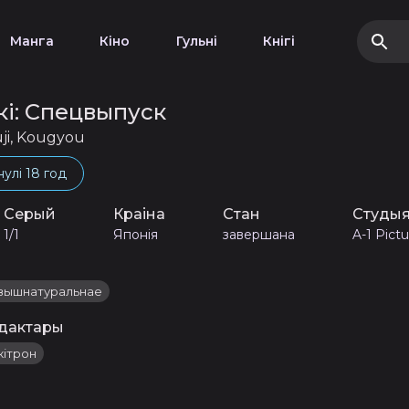
Манга
Кіно
Гульні
Кнігі
і: Спецвыпуск
uji, Kougyou
нулі 18 год
Серый
Краіна
Стан
Студы
1/1
Японія
завершана
A-1 Pict
вышнатуральнае
дактары
кітрон