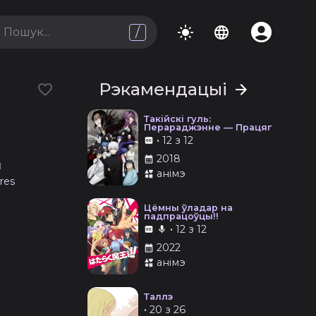
/
Рэкамендацыі
Такійскі гуль:
Перараджэнне — Працяг
•
12 з 12
2018
я
анімэ
ures
Цёмны ўладар на
падпрацоўцы!!
•
12 з 12
2022
анімэ
Таллэ
•
20 з 26