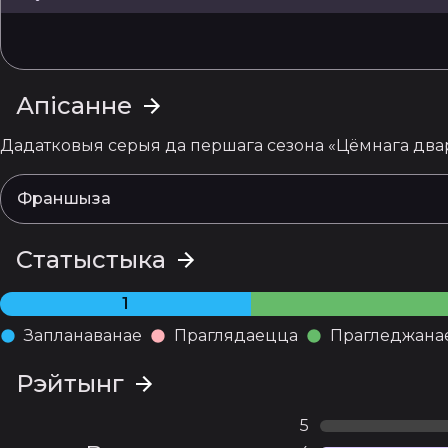
Апісанне
Дадатковыя серыя да першага сезона «Цёмнага два
Франшыза
Статыстыка
1
Запланаванае
Праглядаецца
Прагледжана
Рэйтынг
5