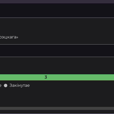
рэцкага»
3
е
Закінутае