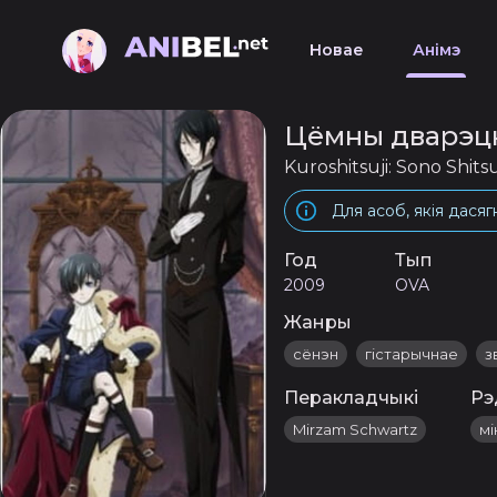
Новае
Анімэ
Цёмны дварэцк
Kuroshitsuji: Sono Shits
Для асоб, якія дасяг
Год
Тып
2009
OVA
Жанры
сёнэн
гістарычнае
з
Перакладчыкі
Рэ
Mirzam Schwartz
мі