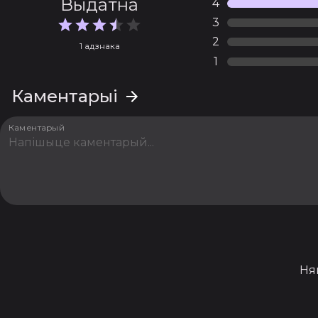
Выдатна
4
3
2
1 адзнака
1
Каментарыі
Каментарый
Ня