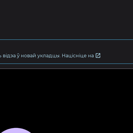
 відэа ў новай укладцы. Націсніце на