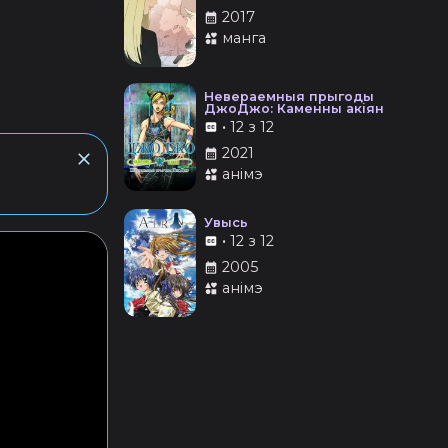
2017
манга
Невераемныя прыгоды
ДжоДжо: Каменны акіян
•
12 з 12
2021
анімэ
Увысь
•
12 з 12
2005
анімэ