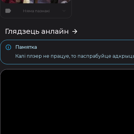
Няма пазнакі
Глядзець анлайн
Памятка
Калі плэер не працуе, то паспрабуйце адкрыць