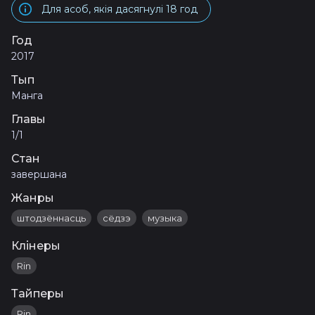
Для асоб, якія дасягнулі 18 год
Год
2017
Тып
Манга
Главы
1/1
Стан
завершана
Жанры
штодзённасць
сёдзэ
музыка
Клінеры
Rin
Тайперы
Rin