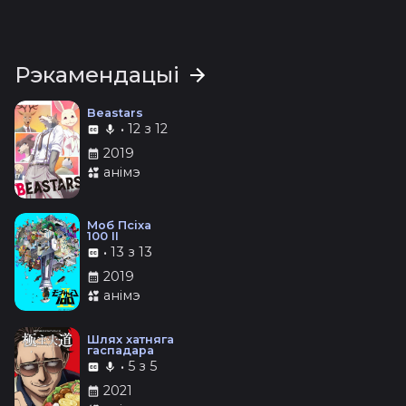
Рэкамендацыі
Beastars
•
12 з 12
2019
анімэ
Моб Псіха
100 II
•
13 з 13
2019
анімэ
Шлях хатняга
гаспадара
•
5 з 5
2021