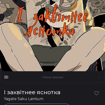
Няма пазнакі
І заквітнее яснотка
Yagate Saku Lamium