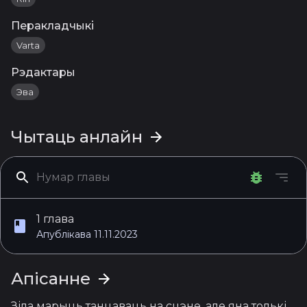
Перакладчыкі
Varta
Рэдактары
Эва
Чытаць анлайн
1 глава
Апублікава 11.11.2023
Апісанне
Зіла марыць танцаваць на сцэне, але яна толькі 