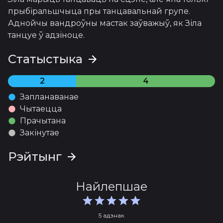
прыбіральшчыца пры танцавальнай групе. 
Аднойчы вандроўны мастак заўважыў, як Зіла 
танцуе ў адзіноце.
Статыстыка
2
4
Запланаванае
Чытаецца
Прачытана
Закінутае
Рэйтынг
Найлепшае
5 адзнак