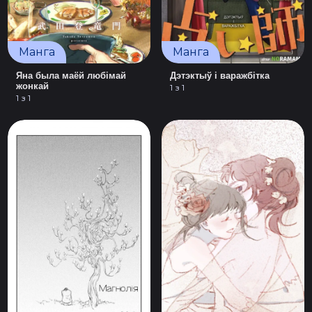
Манга
Манга
Яна была маёй любімай
Дэтэктыў і варажбітка
жонкай
1 з 1
1 з 1