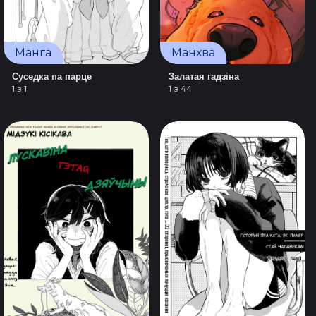
Манга
Манхва
Суседка па парце
Залатая гадзіна
1 з 1
1 з 44