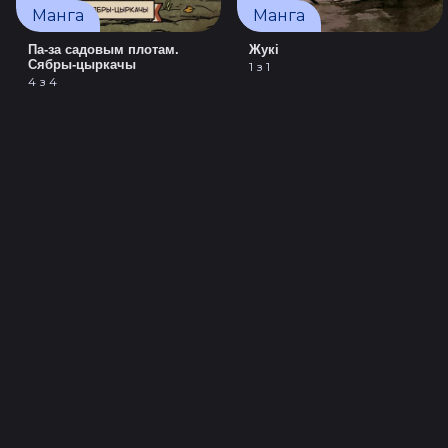
Манга
Манга
Па-за садовым плотам.
Жукі
Сябры-цыркачы
1 з 1
4 з 4