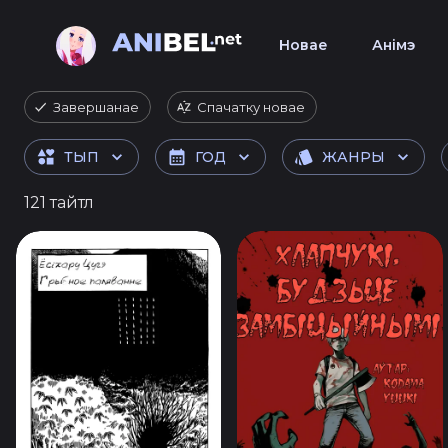
Новае
Анімэ
Завершанае
Спачатку новае
ТЫП
ГОД
ЖАНРЫ
121 тайтл