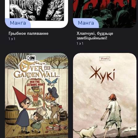
Манга
Манга
Грыбное паляванне
Хлапчукі, будзьце
замбіцыйнымі!
1 з 1
1 з 1