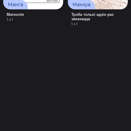
Манга
Манхуа
Магнолія
Трэба толькі адзін раз
закахацца
1 з 1
1 з 1