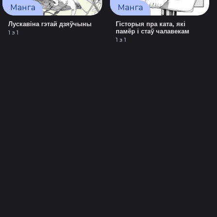
Манга
Манга
Лускавіна гэтай дзяўчыны
Гісторыя пра ката, які
памёр і стаў чалавекам
1 з 1
1 з 1