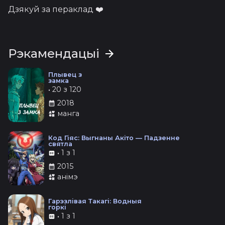
Дзякуй за пераклад ❤️
Рэкамендацыі
Плывец з
замка
•
20 з 120
2018
манга
Код Гіяс: Выгнаны Акіто — Падзенне
святла
•
1 з 1
2015
анімэ
Гарэзлівая Такагі: Водныя
горкі
•
1 з 1