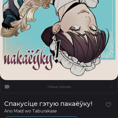
Няма пазнакі
Спакусіце гэтую пакаёўку!
Ano Maid wo Taburakase