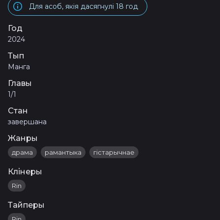
Для асоб, якія дасягнулі 18 год
Год
2024
Тып
Манга
Главы
1/1
Стан
завершана
Жанры
драма
рамантыка
гістарычнае
Клінеры
Rin
Тайперы
Rin