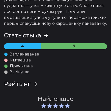
нудзяцца — у іхнім жыцці ўсё ёсць. А чаго няма, 
дастаецца лёгкім рухам рукі. Тады яны 
вырашаюць згуляць у гульню: пераможа той, хто 
першы спакусіць новую харошаньку пакаёвачку.
Статыстыка
4
7
Запланаванае
Чытаецца
Прачытана
Закінутае
Рэйтынг
Найлепшае