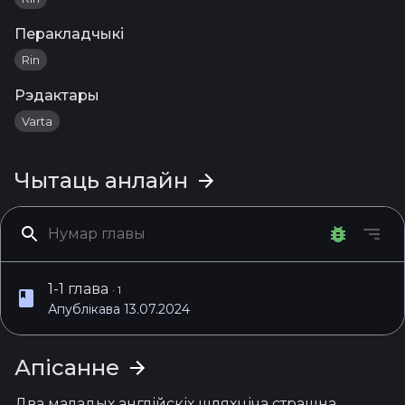
Перакладчыкі
Rin
Рэдактары
Varta
Чытаць анлайн
1-1 глава
·
1
Апублікава 13.07.2024
Апісанне
Два маладых англійскіх шляхціча страшна 