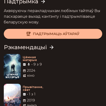
Падтрымка
Ахвяруючы перакладчыкам любімых тайтлаў Вы
паскараеце выхад кантэнту і падтрымліваеце
беларускую мову.
ПАДТРЫМАЦЬ АЎТАРАЎ
Рэкамендацыі
Цёмная
матэрыя
•
9 з 9
2024
кіно
Прывітанне,
свет
•
1 з 1
2019
анімэ