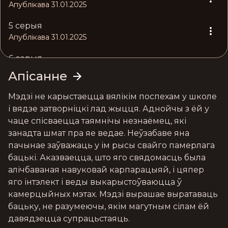
Апублікава 31.01.2025
5 серыя
Апублікава 31.01.2025
6 серыя
Апублікава 31.01.2025
Апісанне
7 серыя
Мэдзі не карыстаецца вялікім поспехам у школе 
Апублікава 31.01.2025
і вядзе затворніцкі лад жыцця. Аднойчы з ёй у 
чаце спісваецца таямнічы незнаёмец, які 
8 серыя
занадта шмат пра яе ведае. Неўзабаве яна 
Апублікава 31.01.2025
пачынае заўважаць у ім рысы свайго памерлага 
бацькі. Аказваецца, што яго свядомасць была 
алічбаваная навуковай карпарацыяй, і цяпер 
яго інтэлект і веды выкарыстоўваюцца ў 
камерцыйных мэтах. Мэдзі вырашае выратаваць 
бацьку, не разумеючы, якім магутным сілам ёй 
давядзецца супрацьстаяць.