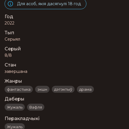
Для асоб, якія дасягнулі 18 год
Год
2022
Тып
Серыял
Серый
8/8
Стан
завершана
Жанры
фантастыка
экшн
дэтэктыў
драма
Даберы
Жужаль
Вафля
Перакладчыкі
Жужаль