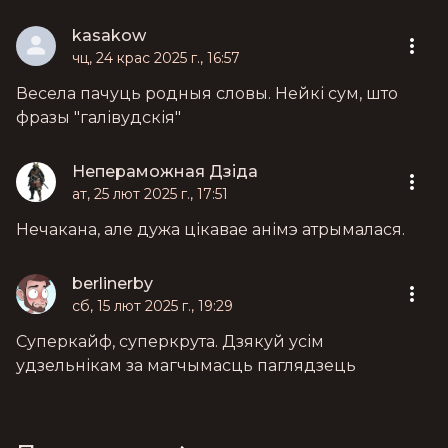
kasakow
чц, 24 крас 2025 г., 16:57
Весела пачуць родныя словы. Нейкі сум, што
фразы "галівудскія"
Непераможная Дзіда
ат, 25 лют 2025 г., 17:51
Нечакана, але дужа цікавае анімэ атрымалася.
berlinerby
сб, 15 лют 2025 г., 19:29
Суперкайф, суперкрута. Дзякуй усім
удзельнікам за магчымасць паглядзець