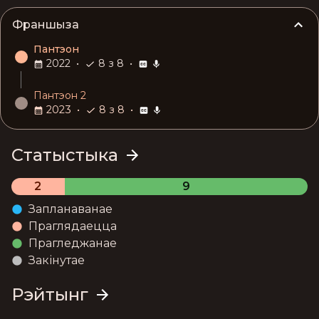
Франшыза
Пантэон
2022
•
8 з 8
•
Пантэон 2
2023
•
8 з 8
•
Статыстыка
2
9
Запланаванае
Праглядаецца
Прагледжанае
Закінутае
Рэйтынг