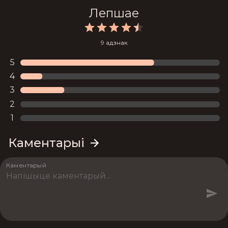
Лепшае
9 адзнак
5
4
3
2
1
Каментарыі
Каментарый