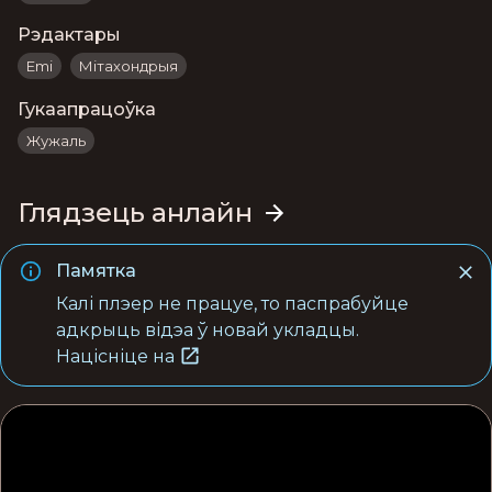
Рэдактары
Emi
Мітахондрыя
Гукаапрацоўка
Жужаль
Глядзець анлайн
Памятка
Калі плэер не працуе, то паспрабуйце
адкрыць відэа ў новай укладцы.
Націсніце на