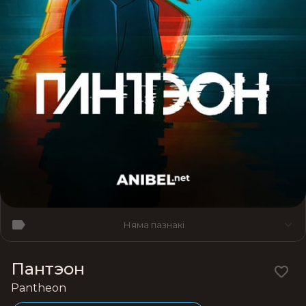
Няма пазнакі
Пантэон
Pantheon