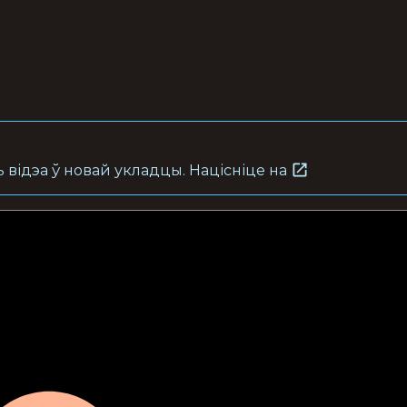
 відэа ў новай укладцы. Націсніце на