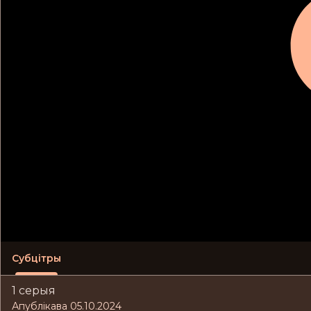
Субцітры
1 серыя
Апублікава 05.10.2024