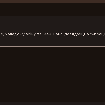
е, маладому воіну па імені Кэнсі давядзецца супрац