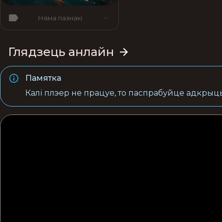
Няма пазнакі
Глядзець анлайн
Памятка
Калі плэер не працуе, то паспрабуйце адкрыць