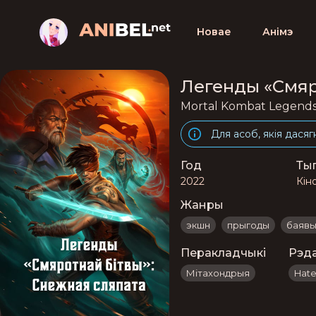
Новае
Анімэ
Легенды «Cмяр
Mortal Kombat Legends
Для асоб, якія дасяг
Год
Ты
2022
Кін
Жанры
экшн
прыгоды
баявы
Перакладчыкі
Рэд
Мітахондрыя
Hate