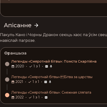
Апісанне
Пакуль Кано і Чорны Дракон сеюць хаос па ўсім свец
навіслай пагрозе.
Франшыза
Легенды «Смяротнай бітвы»: Помста Скарпіёна
2020
•
1 з 1
•
Легенды «Cмяротнай бітвы»:Бітва за царствы
2021
•
1 з 1
•
Легенды «Cмяротнай бітвы»: Снежная сляпата
2022
•
1 з 1
•