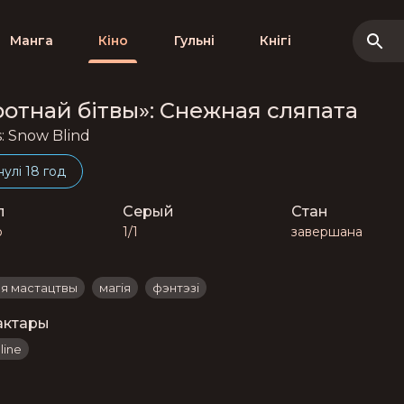
Манга
Кіно
Гульні
Кнігі
отнай бітвы»: Снежная сляпата
: Snow Blind
нулі 18 год
п
Серый
Стан
о
1/1
завершана
я мастацтвы
магія
фэнтэзі
актары
line