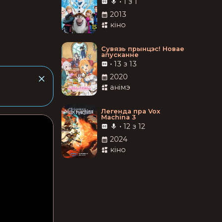
•
1 з 1
2013
кіно
Сувязь прынцэс! Новае
апусканне
•
13 з 13
2020
анімэ
Легенда пра Vox
Machina 3
•
12 з 12
2024
кіно