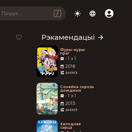
/
Рэкамендацыі
Фуры-куры:
праг
•
1 з 1
2018
анімэ
Сонейка скрозь
дожджык
•
1 з 1
2013
анімэ
Халоднае
сэрца