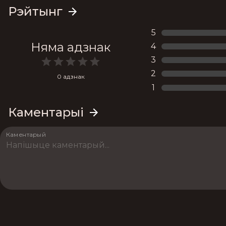
Рэйтынг
5
Няма адзнак
4
3
2
0 адзнак
1
Каментарыі
Каментарый