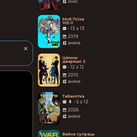
кіно
Моб Псіха
100 II
•
13 з 13
2019
анімэ
Цёмны
дварэцкі 2
•
12 з 12
2010
анімэ
Табакотка
•
5 з 13
2026
анімэ
Вайна супраць