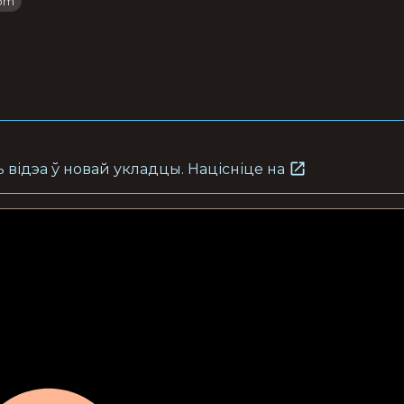
iom
 відэа ў новай укладцы. Націсніце на