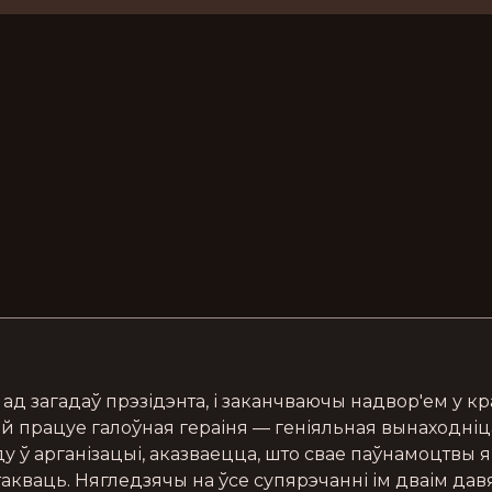
 загадаў прэзідэнта, і заканчваючы надвор'ем у кра
ой працуе галоўная гераіня — геніяльная вынаходніца
ду ў арганізацыі, аказваецца, што свае паўнамоцтвы я
адтакваць. Нягледзячы на ўсе супярэчанні ім дваім да