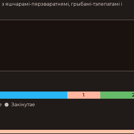
 яшчарамі-пярэваратнямі, грыбамі-тэлепатамі і 
1
е
Закінутае