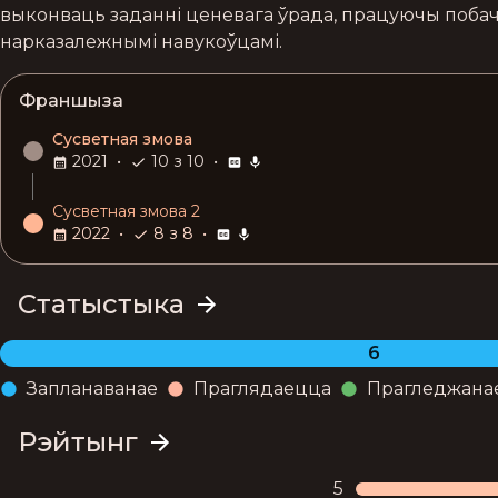
выконваць заданні ценевага ўрада, працуючы побач з
нарказалежнымі навукоўцамі.
Франшыза
Сусветная змова
2021
•
10 з 10
•
Сусветная змова 2
2022
•
8 з 8
•
Статыстыка
6
Запланаванае
Праглядаецца
Прагледжана
Рэйтынг
5