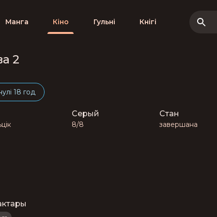
Манга
Кіно
Гульні
Кнігі
а 2
нулі 18 год
Серый
Стан
цік
8/8
завершана
актары