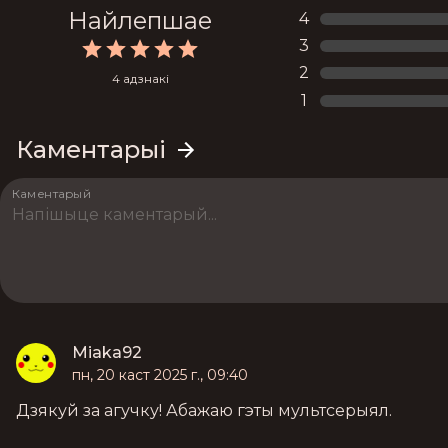
Найлепшае
4
3
2
4 адзнакі
1
Каментарыі
Каментарый
Miaka92
пн, 20 каст 2025 г., 09:40
Дзякуй за агучку! Абажаю гэты мультсерыял.