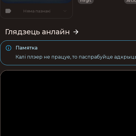
mrgrt
Arc
Няма пазнакі
Глядзець анлайн
Памятка
Калі плэер не працуе, то паспрабуйце адкрыць