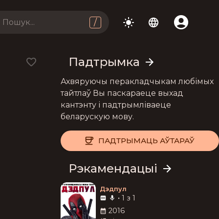
/
Падтрымка
Ахвяруючы перакладчыкам любімых
тайтлаў Вы паскараеце выхад
кантэнту і падтрымліваеце
беларускую мову.
ПАДТРЫМАЦЬ АЎТАРАЎ
Рэкамендацыі
Дэдпул
•
1 з 1
2016