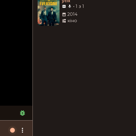
усіх
•
1 з 1
2014
кіно