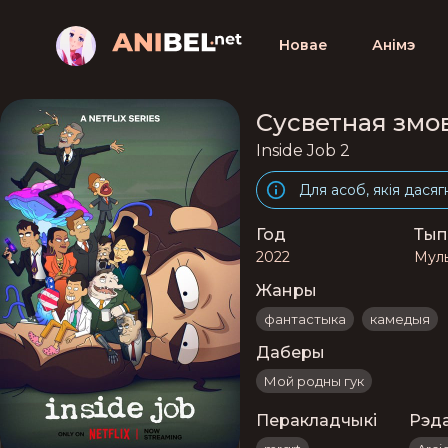
Новае
Анімэ
Сусветная змов
Inside Job 2
Для асоб, якія дасяг
Год
Тып
2022
Муль
Жанры
фантастыка
камедыя
Даберы
Мой родны гук
Перакладчыкі
Рэд