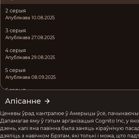
2 серыя
Апублікава 10.08.2025
3 серыя
Апублікава 27.08.2025
4 серыя
Апублікава 29.08.2025
5 серыя
Апублікава 08.09.2025
6 серыя
Апублікава 15.09.2025
Апісанне
7 серыя
Ценевы ўрад кантралюе ў Амерыцы ўсё, пачынаючы ад
Апублікава 28.09.2025
Дапамагае яму ў гэтым арганізацыя Cognito Inc, у як
дзень, калі яна павінна была заняць кіраўнічую паса
8 серыя
дзяліць з навічком Брэтам, які толькі і можа, што п
Апублікава 07.10.2025