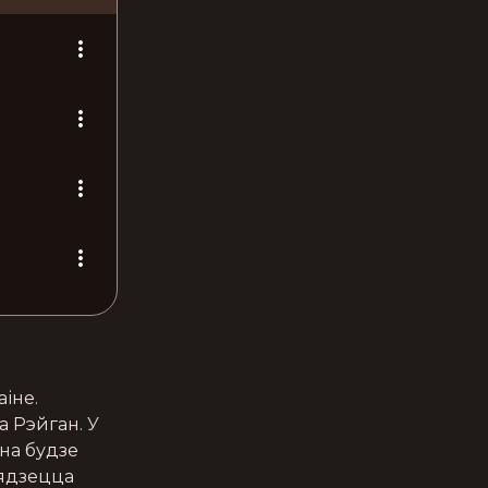
іне. 
 Рэйган. У 
на будзе 
вядзецца 