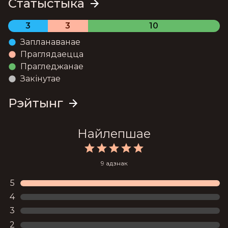
Статыстыка
18 серыя
Апублікава 03.08.2025
3
3
10
Запланаванае
Праглядаецца
Прагледжанае
Закінутае
Рэйтынг
Найлепшае
9 адзнак
5
4
3
2