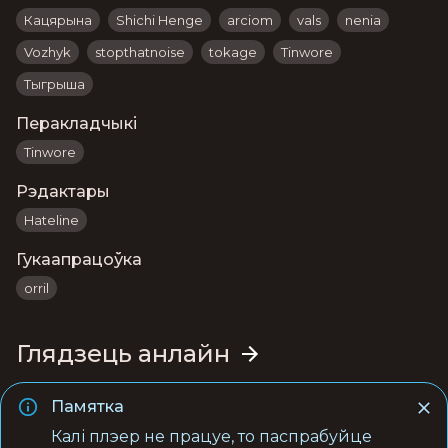
Кацярына
Shichi Henge
arciom
vals
nenia
Vozhyk
stopthatnoise
tokage
Tinwore
Тыгрыша
Перакладчыкі
Tinwore
Рэдактары
Hateline
Гукаапрацоўка
orril
Глядзець анлайн
Памятка
Калі плэер не працуе, то паспрабуйце