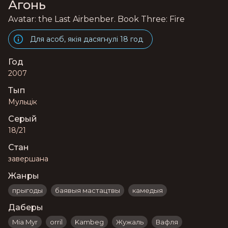
Агонь
Avatar: the Last Airbenber. Book Three: Fire
Для асоб, якія дасягнулі 18 год
Год
2007
Тып
Мульцік
Серый
18/21
Стан
завершана
Жанры
прыгоды
баявыя мастацтвы
камедыя
Даберы
Mia Myr
orril
Kambeg
Жужаль
Вафля