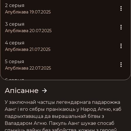
2 серыя
Апублікава 19.07.2025
3 серыя
Апублікава 20.07.2025
4 серыя
Апублікава 21.07.2025
5 серыя
Апублікава 22.07.2025
6 серыя
Апублікава 23.07.2025
Апісанне
7 серыя
У заключнай частцы легендарнага падарожжа 
Апублікава 24.07.2025
Аанг і яго сябры пранікаюць у Народ Агню, каб 
падрыхтавацца да вырашальнай бітвы з 
8 серыя
Валадаром Агню. Пакуль Аанг шукае спосаб 
Апублікава 25.07.2025
спыніць вайну без забойства, кожны з герояў 