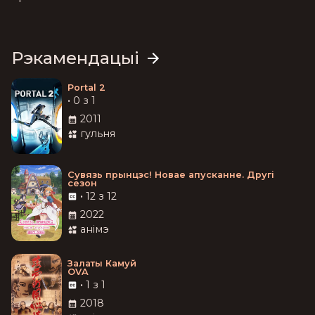
Рэкамендацыі
Portal 2
•
0 з 1
2011
гульня
Сувязь прынцэс! Новае апусканне. Другі
сезон
•
12 з 12
2022
анімэ
Залаты Камуй
OVA
•
1 з 1
2018