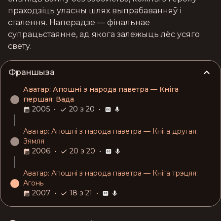
9 серыя
праходзіць уласны шлях выпрабаванняў і 
Апублікава 26.07.2025
сталення. Наперадзе — фінальнае 
супрацьстаянне, ад якога залежыць лёс усяго 
10-11 серыя
свету.
Апублікава 27.07.2025
12 серыя
Франшыза
Апублікава 29.07.2025
Аватар: Апошні з народа паветра — Кніга
першая: Вада
13 серыя
2005
•
20 з 20
•
Апублікава 30.07.2025
Аватар: Апошні з народа паветра — Кніга другая:
14 серыя
Зямля
Апублікава 31.07.2025
2006
•
20 з 20
•
16 серыя
Аватар: Апошні з народа паветра — Кніга трэцяя:
Апублікава 01.08.2025
Агонь
2007
•
18 з 21
•
17 серыя
Апублікава 02.08.2025