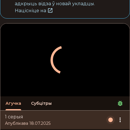
адкрыць відэа ў новай укладцы.
Націсніце на
Агучка
Субцітры
1 серыя
Апублікава 18.07.2025