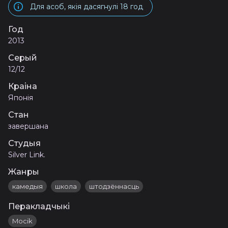
Для асоб, якія дасягнулі 18 год
Год
2013
Серый
12/12
Краіна
Японія
Стан
завершана
Студыя
Silver Link.
Жанры
камедыя
школа
штодзённасць
Перакладчыкі
Mocik