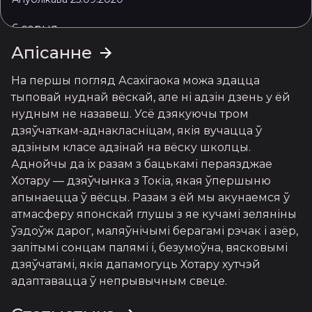
6 серыя
Апублікава 26.09.2020
Апісанне
7 серыя
На першы погляд Асахігаока можа здацца 
Апублікава 27.09.2020
тыповай нуднай вёскай, але ні адзін дзень у ёй 
нудным не назавеш. Усё дзякуючы тром 
8 серыя
дзяўчаткам-аднакласніцам, якія вучацца ў 
Апублікава 28.09.2020
адзіным класе адзінай на вёску школцы. 
9 серыя
Аднойчы да іх разам з бацькамі пераязджае 
Апублікава 29.09.2020
Хотару — дзяўчынка з Токіа, якая ўпершыню 
апынаецца ў вёсцы. Разам з ёй мы акунаемся ў 
10 серыя
атмасферу японскай глушы з яе кучамі зеляніны 
Апублікава 30.09.2020
ўздоўж дарог, маляўнічымі берагамі рэчак і азёр, 
залітымі сонцам палямі і, безумоўна, вясковымі 
11 серыя
дзяўчатамі, якія дапамогуць Хотару хутчэй 
Апублікава 01.10.2020
адаптавацца ў непрывычным свеце.
12 серыя
Апублікава 02.10.2020