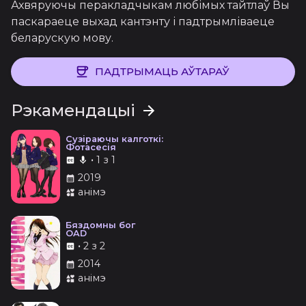
Ахвяруючы перакладчыкам любімых тайтлаў Вы
паскараеце выхад кантэнту і падтрымліваеце
беларускую мову.
ПАДТРЫМАЦЬ АЎТАРАЎ
Рэкамендацыі
Сузіраючы калготкі:
Фотасесія
•
1 з 1
2019
анімэ
Бяздомны бог
OAD
•
2 з 2
2014
анімэ