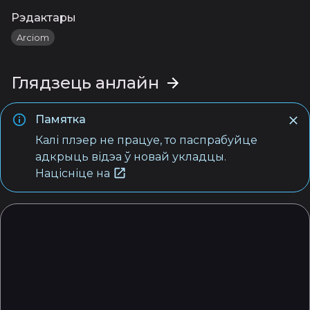
Рэдактары
Arciom
Глядзець анлайн
Памятка
Калі плэер не працуе, то паспрабуйце
адкрыць відэа ў новай укладцы.
Націсніце на