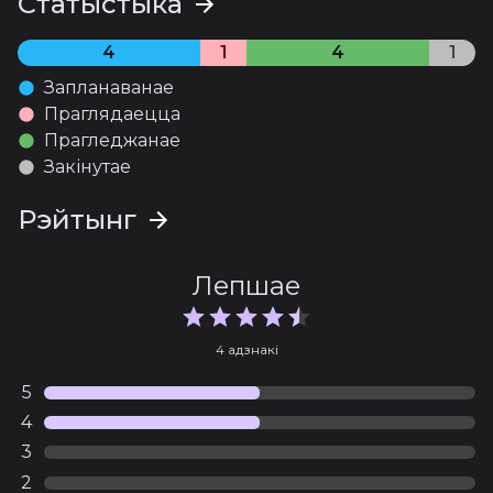
Статыстыка
4
1
4
1
Запланаванае
Праглядаецца
Прагледжанае
Закінутае
Рэйтынг
Лепшае
4 адзнакі
5
4
3
2