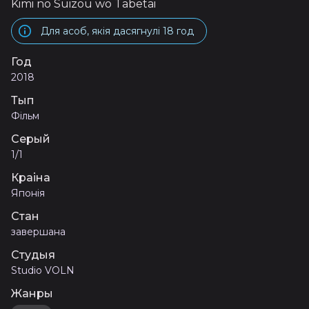
Kimi no Suizou wo Tabetai
Для асоб, якія дасягнулі 18 год
Год
2018
Тып
Фільм
Серый
1/1
Краіна
Японія
Стан
завершана
Студыя
Studio VOLN
Жанры