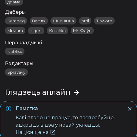
драма
Даберы
Kambeg
Вафля
Шыпшына
orril
Tinwore
MrKram
zigert
Kotačka
Mr. Фаўн
Перакладчыкі
Noblixx
Рэдактары
Spravavy
Глядзець анлайн
Памятка
Калі плэер не працуе, то паспрабуйце
адкрыць відэа ў новай укладцы.
Націсніце на