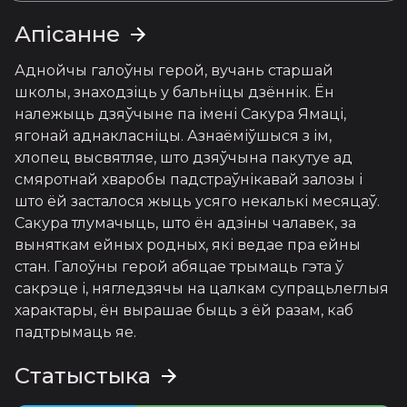
Апісанне
Аднойчы галоўны герой, вучань старшай 
школы, знаходзіць у бальніцы дзённік. Ён 
належыць дзяўчыне па імені Сакура Ямаці, 
ягонай аднакласніцы. Азнаёміўшыся з ім, 
хлопец высвятляе, што дзяўчына пакутуе ад 
смяротнай хваробы падстраўнікавай залозы і 
што ёй засталося жыць усяго некалькі месяцаў.

Сакура тлумачыць, што ён адзіны чалавек, за 
выняткам ейных родных, які ведае пра ейны 
стан. Галоўны герой абяцае трымаць гэта ў 
сакрэце і, нягледзячы на цалкам супрацьлеглыя 
характары, ён вырашае быць з ёй разам, каб 
падтрымаць яе.
Статыстыка