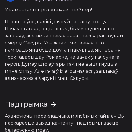
У каментары прысутнічае спойлер!
Перш за ўсё, вялікі дзякуй за вашу працу!
Пачаўшы глядзець фільм, быў упэўнены што
заплачу, але не заплакаў нават пасля раптоўнай
смерці Сакуры. Усё ж такі, меркаваў што
паміраць яна буде доўга і пакутліва, як гераіня
Трох таварышаў Ремарка, на вачах у галоўнага
героя. Думаў што аўтары так і не выцягнуць з
мяне слязу. Але гэта ў іх атрымалася, заплакаў
адначасова з Харукі і маці Сакуры.
Падтрымка
Ахвяруючы перакладчыкам любімых тайтлаў Вы
паскараеце выхад кантэнту і падтрымліваеце
беларускую мову.