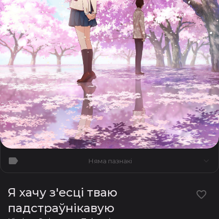
Няма пазнакі
Я хачу з'есці тваю
падстраўнікавую