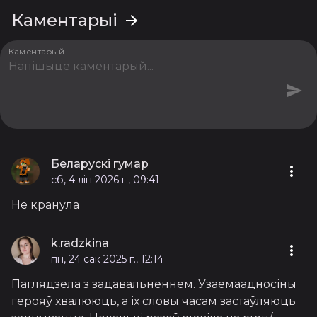
Каментарыі
Каментарый
Беларускі гумар
сб, 4 ліп 2026 г., 09:41
Не кранула
k.radzkina
пн, 24 сак 2025 г., 12:14
Паглядзела з задавальненнем. Узаемаадносіны
герояў хвалююць, а іх словы часам застаўляюць