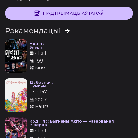
ПАДТРЫМАЦЬ АЎТАРАЎ
Рэкамендацыі
Ноч на
Зямлі
•
1 з 1
1991
кіно
Дабранач,
Пунпун
•
3 з 147
2007
манга
Код Гіяс: Выгнаны Акіто — Разарваная
Віверна
•
1 з 1