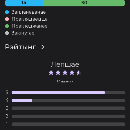
14
30
Запланаванае
Праглядаецца
Прагледжанае
Закінутае
Рэйтынг
Лепшае
17 адзнак
5
4
3
2
1