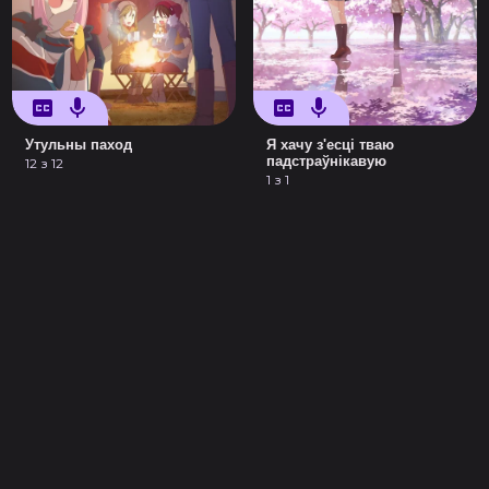
Утульны паход
Я хачу з'есці тваю
падстраўнікавую
12 з 12
1 з 1