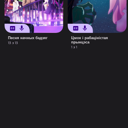
Песня начных бадзяг
Цмок і рабаціністая
прынцэса
13 з 13
1 з 1