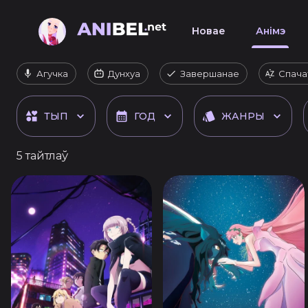
Новае
Анімэ
Агучка
Дунхуа
Завершанае
Спача
ТЫП
ГОД
ЖАНРЫ
5 тайтлаў