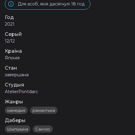
Для асоб, якія дасягнулі 18 год
Год
2021
Серый
12/12
Краіна
Японія
Стан
завершана
Студыя
AtelierPontdarc
Жанры
камедыя
рамантыка
Даберы
Шыпшына
Санчэс