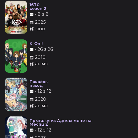
1670
сезон 2
•
8 з 8
2025
кіно
K-On!!
•
26 з 26
2010
анімэ
Пакаёвы
паход
•
12 з 12
2020
анімэ
Прыгажуня: Аднясі мяне на
Месяц 2
•
12 з 12