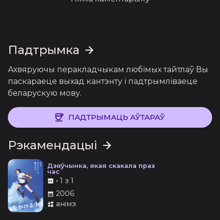
Падтрымка
Ахвяруючы перакладчыкам любімых тайтлаў Вы
паскараеце выхад кантэнту і падтрымліваеце
беларускую мову.
ПАДТРЫМАЦЬ АЎТАРАЎ
Рэкамендацыі
Дзяўчынка, якая скакала праз
час
•
1 з 1
2006
анімэ