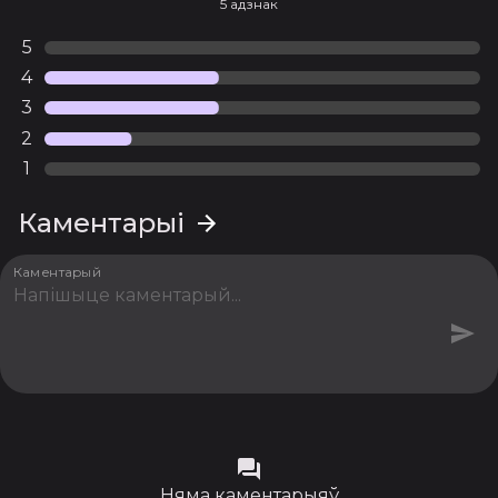
5 адзнак
5
4
3
2
1
Каментарыі
Каментарый
Няма каментарыяў