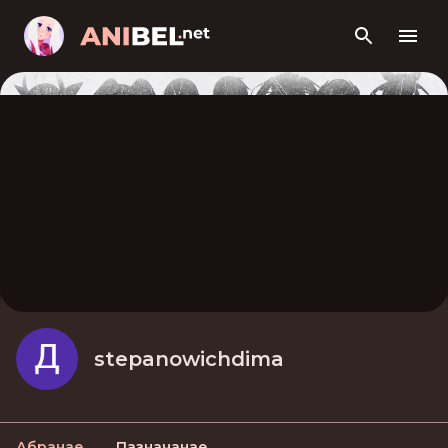
stepanowichdima
Абранае
Пазначанае