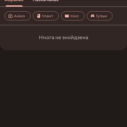
Анімэ
Мангі
Кіно
Гульні
Нічога не знойдзена