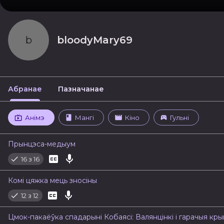
b
bloodyMary69
Абранае
Пазначанае
Анімэ
Мангі
Кіно
Гульні
Прынцэса-медыум
16 з 16
Комі цяжка мець зносіны
12 з 12
Цмок-пакаёўка спадарыні Кобаясі: Валянцінкі і гарачыя крын