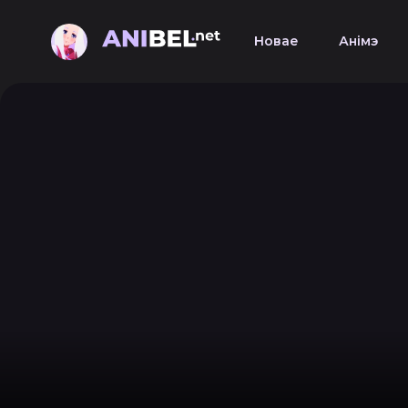
Новае
Анімэ