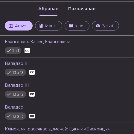
Абранае
Пазначанае
Анімэ
Мангі
Кіно
Гульні
Евангеліён: Канец Евангеліёна
1 з 1
Валадар II
13 з 13
Валадар III
13 з 13
Валадар
13 з 13
Клінок, які рассякае дэманаў: Цягнік «Бясконцы»