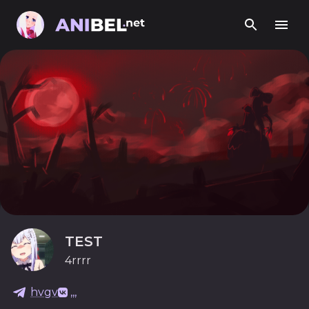
TEST
4rrrr
hvgv
,,,