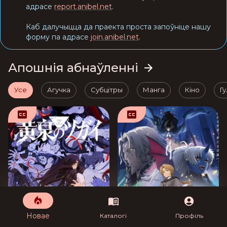
адрасе
report.anibel.net
.
Каб далучыцца да праекта проста запоўніце нашу
форму па адрасе
join.anibel.net
.
Апошнія абнаўленні
Усе
Агучка
Субцітры
Манга
Кіно
Гу
Новае
Каталогі
Профіль