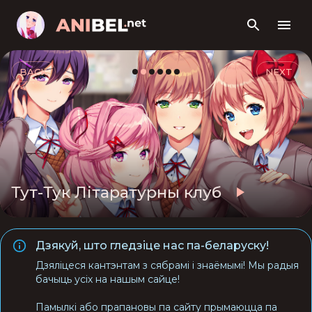
BACK
NEXT
Тут-Тук Літаратурны клуб
Дзякуй, што гледзіце нас па-беларуску!
Дзяліцеся кантэнтам з сябрамі і знаёмымі! Мы радыя
бачыць усіх на нашым сайце!
Памылкі або прапановы па сайту прымаюцца па