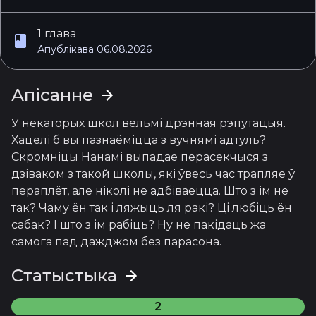
1 глава
Апублікава 06.08.2026
Апісанне
У некаторых школ вельмі дрэнная рэпутацыя. 
Хацелі б вы пазнаёміцца з вучнямі адтуль? 
Скромніцы Нанамі выпадае перасекчыся з 
дзіваком з такой школы, які ўвесь час трапляе ў 
пераплёт, але ніколі не адбіваецца. Што з ім не 
так? Чаму ён так і ляжыць ля ракі? Ці любіць ён 
сабак? І што з ім рабіць? Ну не пакідаць жа 
самога пад дажджом без парасона.
Статыстыка
2