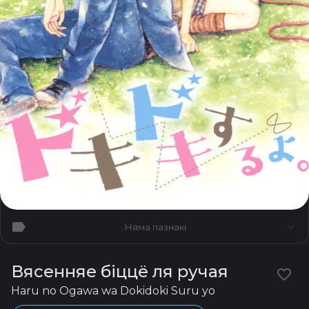
Няма пазнакі
Вясенняе біццё ля ручая
Haru no Ogawa wa Dokidoki Suru yo