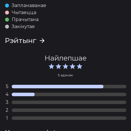
Запланаванае
Чытаецца
Прачытана
Закінутае
Рэйтынг
Найлепшае
5 адзнак
5
4
3
2
1