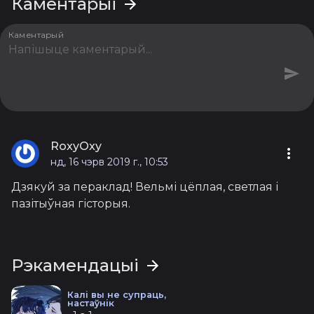
Каментарыі
Каментарый
RoxyOxy
нд, 16 чэрв 2019 г., 10:53
Дзякуй за пераклад! Вельмі цёплая, светлая і
пазітыўная гісторыя.
Рэкамендацыі
Калі вы не супраць,
настаўнік