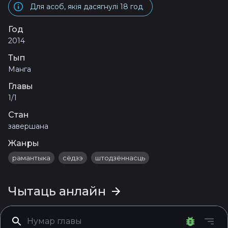
Для асоб, якія дасягнулі 18 год
Год
2014
Тып
Манга
Главы
1/1
Стан
завершана
Жанры
рамантыка
сёдзэ
штодзённасць
Чытаць анлайн