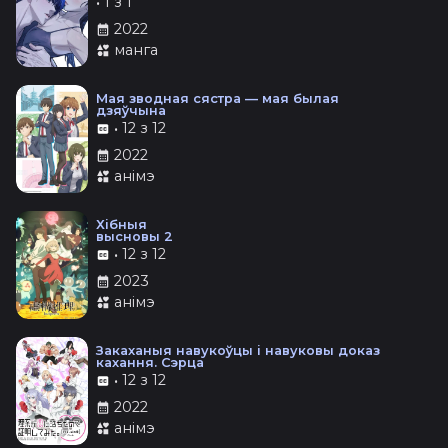
•
1 з 1
2022
манга
Мая зводная сястра — мая былая
дзяўчына
•
12 з 12
2022
анімэ
Хібныя
высновы 2
•
12 з 12
2023
анімэ
Закаханыя навукоўцы і навуковы доказ
кахання. Сэрца
•
12 з 12
2022
анімэ