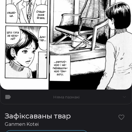
Няма пазнакі
Зафіксаваны твар
Ganmen Kotei