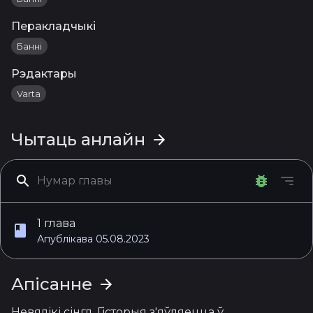
Перакладчыкі
Банні
Рэдактары
Varta
Чытаць анлайн
1 глава
Апублікава 05.08.2023
Апісанне
Невялікі сінгл. Гісторыя з'яўляецца ў 