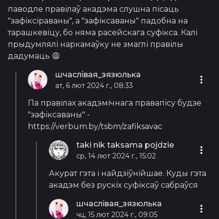
паводле правілаў акадэма слушна пісаць
"зафіксіраваны", а "зафіксаваны" падобна на
тарашкевіцу, бо няма расейскага суфікса. Калі
прыдумлялі наркамаўку не змаглі правілы
дадумаць 😩
шчаслівая_зязюлька
ат, 6 лют 2024 г., 08:33
Па правілах акадэмічнага правапісу будзе
"зафіксаваны" -
https://verbum.by/tsbm/zafiksavac
taki nik taksama pojdzie
ср, 14 лют 2024 г., 15:02
Акурат гэта і найдзіўнійшае. Куды гэта
акадэм без рускіх суфіксаў сабраўся
шчаслівая_зязюлька
чц, 15 лют 2024 г., 09:05