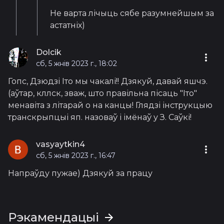
Не варта лічыць сябе разумнейшым за
астатніх)
Dolcik
сб, 5 жнів 2023 г., 18:02
Гопс, Дзюдзі Іто мы чакалі!! Дзякуй, давай яшчэ.
(аўтар, кллск, зваж, што правільна пісаць "Іто"
менавіта з літарай о на канцы! Глядзі інструкцыю
транскрыпцыі яп. назоваў і імёнаў у З. Саўкі!
vasyaytkin4
сб, 5 жнів 2023 г., 16:47
Напраўду пужае) Дзякуй за працу
Рэкамендацыі