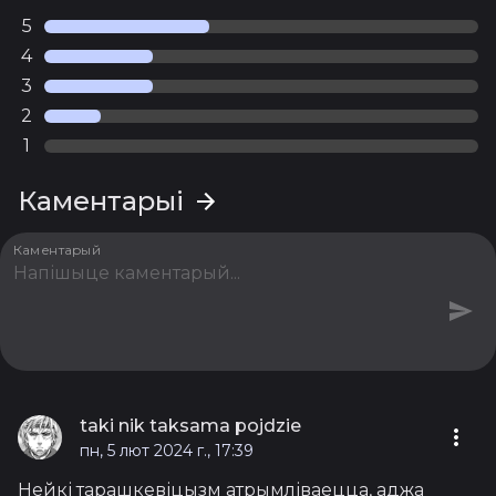
5
4
3
2
1
Каментарыі
Каментарый
taki nik taksama pojdzie
пн, 5 лют 2024 г., 17:39
Нейкі тарашкевіцызм атрымліваецца, аджа