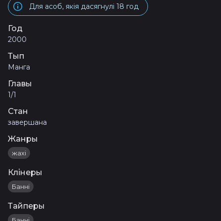
Для асоб, якія дасягнулі 18 год
Год
2000
Тып
Манга
Главы
1/1
Стан
завершана
Жанры
жахі
Клінеры
Банні
Тайперы
Банні