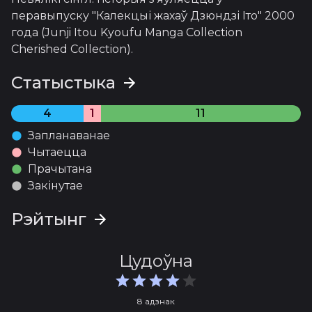
перавыпуску "Калекцыі жахаў Дзюндзі Іто" 2000 
года (Junji Itou Kyoufu Manga Collection 
Cherished Collection).
Статыстыка
4
1
11
Запланаванае
Чытаецца
Прачытана
Закінутае
Рэйтынг
Цудоўна
8 адзнак