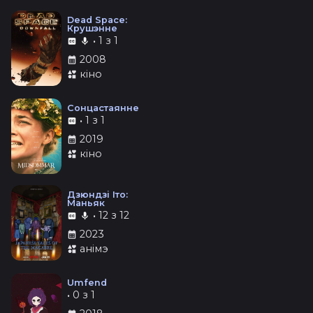
Dead Space:
Крушэнне
•
1 з 1
2008
кіно
Сонцастаянне
•
1 з 1
2019
кіно
Дзюндзі Іто:
Маньяк
•
12 з 12
2023
анімэ
Umfend
•
0 з 1