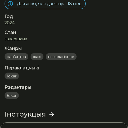
Для асоб, якія дасягнулі 18 год
Год
2024
Стан
завершана
Жанры
вар'яцтва
жахі
псіхалагічнае
Перакладчыкі
łokar
Рэдактары
łokar
Інструкцыя