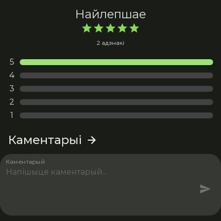
Найлепшае
2 адзнакі
5
4
3
2
1
Каментарыі
Каментарый