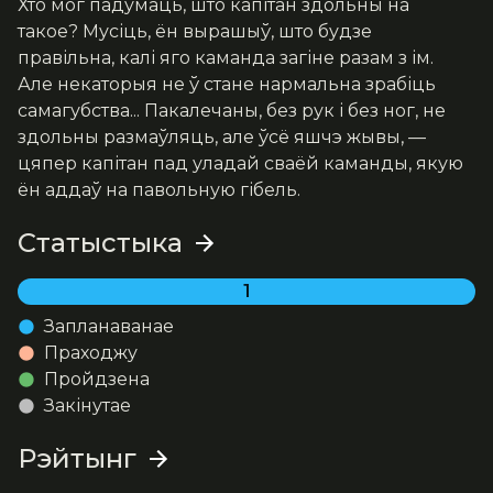
Хто мог падумаць, што капітан здольны на 
такое? Мусіць, ён вырашыў, што будзе 
правільна, калі яго каманда загіне разам з ім. 
Але некаторыя не ў стане нармальна зрабіць 
самагубства... Пакалечаны, без рук і без ног, не 
здольны размаўляць, але ўсё яшчэ жывы, — 
цяпер капітан пад уладай сваёй каманды, якую 
ён аддаў на павольную гібель.
Статыстыка
1
Запланаванае
Праходжу
Пройдзена
Закінутае
Рэйтынг