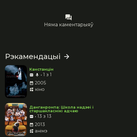
Няма каментарыяў
Рэкамендацыі
Канстанцін
•
1 з 1
2005
кіно
Данганронпа: Школа надзеі і
старшакласнікі адчаю
•
13 з 13
2013
анімэ