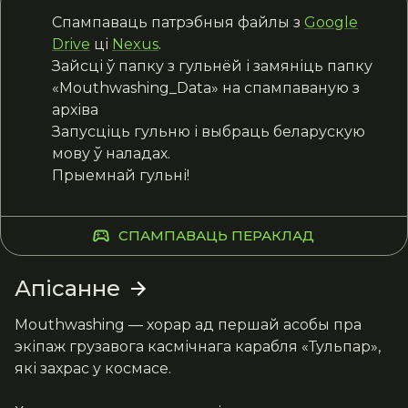
Спампаваць патрэбныя файлы з
Google
Drive
ці
Nexus
.
Зайсці ў папку з гульнёй і замяніць папку
«Mouthwashing_Data» на спампаваную з
архіва
Запусціць гульню і выбраць беларускую
мову ў наладах.
Прыемнай гульні!
СПАМПАВАЦЬ ПЕРАКЛАД
Апісанне
Mouthwashing — хорар ад першай асобы пра 
экіпаж грузавога касмічнага карабля «Тульпар», 
які захрас у космасе.