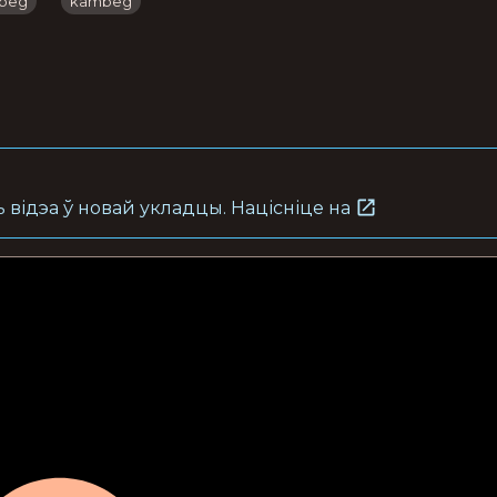
beg
kambeg
 відэа ў новай укладцы. Націсніце на