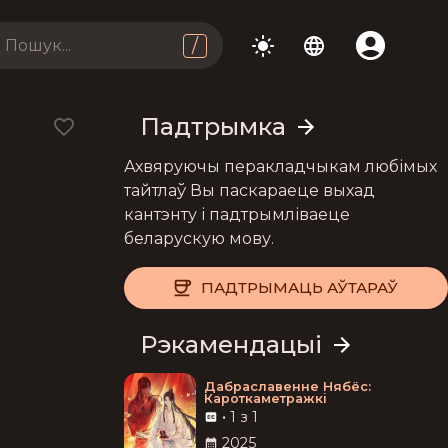
/
Падтрымка
Ахвяруючы перакладчыкам любімых
тайтлаў Вы паскараеце выхад
кантэнту і падтрымліваеце
беларускую мову.
ПАДТРЫМАЦЬ АЎТАРАЎ
Рэкамендацыі
Дабраславенне Нябёс:
Кароткаметражкі
•
1 з 1
2025