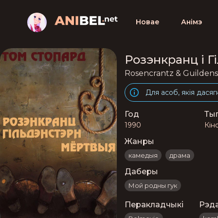
Новае
Анімэ
Розэнкранц і 
Rosencrantz & Guilden
Для асоб, якія дасяг
Год
Ты
1990
Кін
Жанры
камедыя
драма
Даберы
Мой родны гук
Перакладчыкі
Рэд