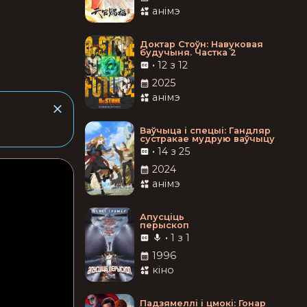
анімэ
Доктар Стоўн: Навуковая
будучыня. Частка 2
•
12 з 12
2025
анімэ
Ваўчыца і спецыі: Гандляр
сустракае мудрую ваўчыцу
•
14 з 25
2024
анімэ
Апусціць
перыскоп
•
1 з 1
1996
кіно
Падзямеллі і цмокі: Гонар