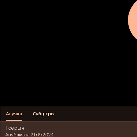
Агучка
Субцітры
1 серыя
Апублікава 21.09.2023