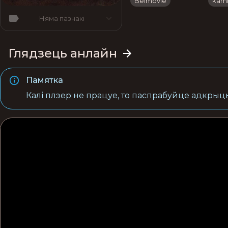
Belmovie
kam
Няма пазнакі
Глядзець анлайн
Памятка
Калі плэер не працуе, то паспрабуйце адкрыць