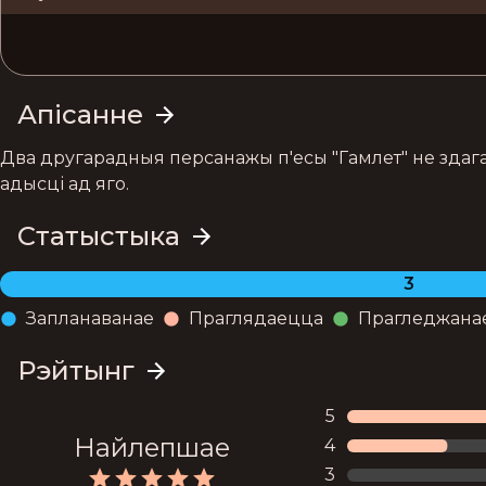
Апісанне
Два другарадныя персанажы п'есы "Гамлет" не здаг
адысці ад яго.
Статыстыка
3
Запланаванае
Праглядаецца
Прагледжана
Рэйтынг
5
Найлепшае
4
3