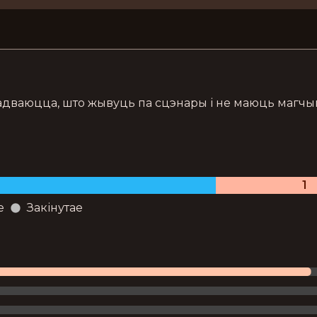
адваюцца, што жывуць па сцэнары і не маюць магчы
1
е
Закінутае