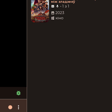
між зладзеяў
•
1 з 1
2023
кіно