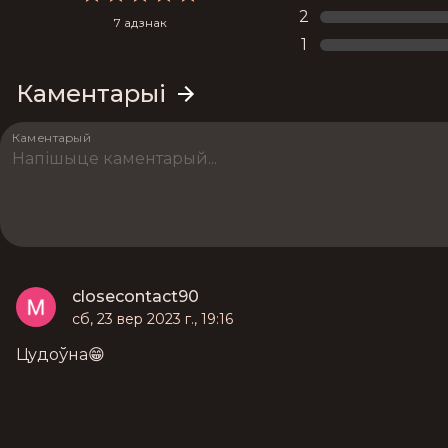
2
7 адзнак
1
Каментарыі
Каментарый
closecontact90
сб, 23 вер 2023 г., 19:16
Цудоўна😁