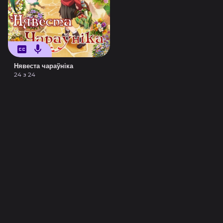
Нявеста чараўніка
24 з 24