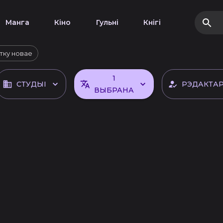
Манга
Кіно
Гульні
Кнігі
тку новае
1
СТУДЫІ
РЭДАКТА
ВЫБРАНА