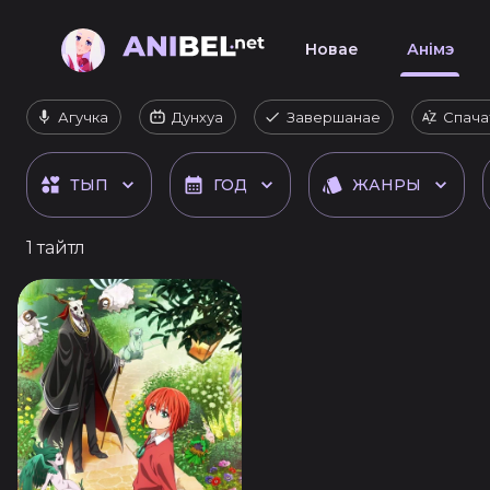
Новае
Анімэ
Агучка
Дунхуа
Завершанае
Спача
ТЫП
ГОД
ЖАНРЫ
1 тайтл