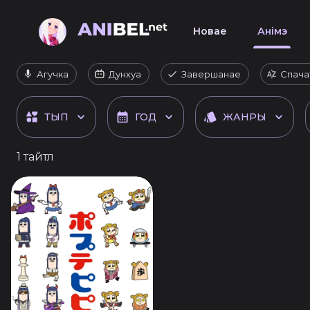
Новае
Анімэ
Агучка
Дунхуа
Завершанае
Спача
ТЫП
ГОД
ЖАНРЫ
1 тайтл