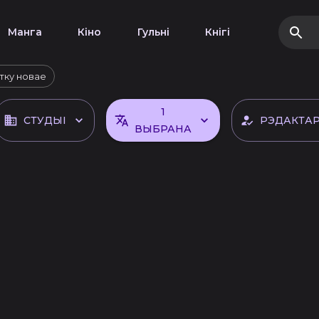
Манга
Кіно
Гульні
Кнігі
тку новае
1
СТУДЫІ
РЭДАКТА
ВЫБРАНА