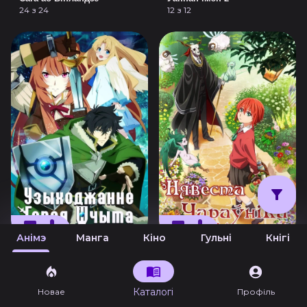
24 з 24
12 з 12
Анімэ
Манга
Кіно
Гульні
Кнігі
Узыходжанне Героя Шчыта
Нявеста чараўніка
25 з 25
24 з 24
Каталогі
Новае
Профіль