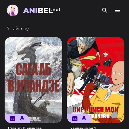
7 тайтлаў
Сага аб Вінландзе
Уанпанчмэн 2