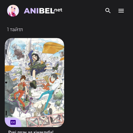
1 тайтл
Рукі прэч ад кінаклуба!