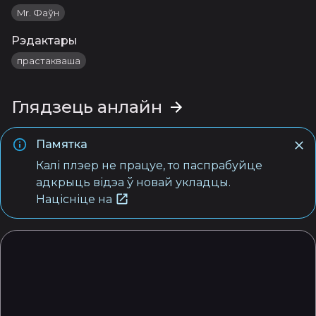
Mr. Фаўн
Рэдактары
прастакваша
Глядзець анлайн
Памятка
Калі плэер не працуе, то паспрабуйце
адкрыць відэа ў новай укладцы.
Націсніце на