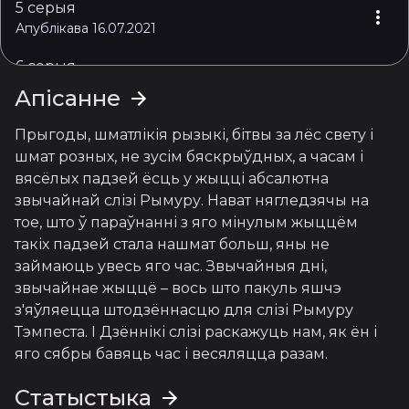
5 серыя
Апублікава 16.07.2021
6 серыя
Апублікава 16.07.2021
Апісанне
7 серыя
Прыгоды, шматлікія рызыкі, бітвы за лёс свету і 
Апублікава 16.07.2021
шмат розных, не зусім бяскрыўдных, а часам і 
вясёлых падзей ёсць у жыцці абсалютна 
8 серыя
звычайнай слізі Рымуру. Нават нягледзячы на 
Апублікава 16.07.2021
тое, што ў параўнанні з яго мінулым жыццём 
9 серыя
такіх падзей стала нашмат больш, яны не 
Апублікава 16.07.2021
займаюць увесь яго час. Звычайныя дні, 
звычайнае жыццё – вось што пакуль яшчэ 
10 серыя
з'яўляецца штодзённасцю для слізі Рымуру 
Апублікава 16.07.2021
Тэмпеста. І Дзённікі слізі раскажуць нам, як ён і 
яго сябры бавяць час і весяляцца разам.
11 серыя
Апублікава 16.07.2021
Статыстыка