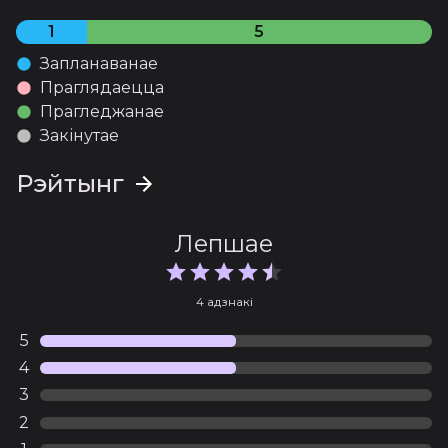
12 серыя
Апублікава 16.07.2021
1
5
Запланаванае
Праглядаецца
Прагледжанае
Закінутае
Рэйтынг
Лепшае
4 адзнакі
5
4
3
2