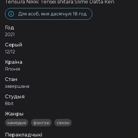
Tensura Nikki: Tensei shitara Slime Datta Ken
Для асоб, якія дасягнулі 18 год
Год
2021
Серый
12/12
Краіна
Японія
Стан
завершана
Студыя
8bit
Жанры
камедыя
фэнтэзі
сёнэн
Перакладчыкі