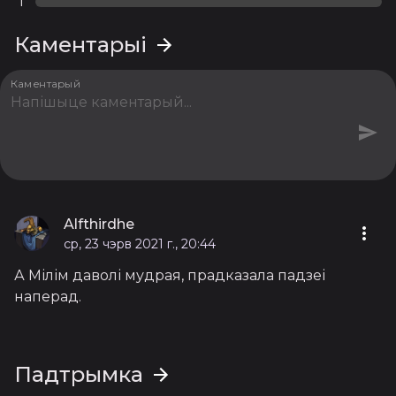
1
Каментарыі
Каментарый
Alfthirdhe
ср, 23 чэрв 2021 г., 20:44
А Мілім даволі мудрая, прадказала падзеі
наперад.
Падтрымка