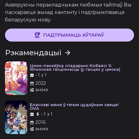
Ахвяруючы перакладчыкам любімых тайтлаў Вы
паскараеце выхад кантэнту і падтрымліваеце
беларускую мову.
ПАДТРЫМАЦЬ АЎТАРАЎ
Рэкамендацыі
Цмок-пакаёўка спадарыні Кобаясі S:
Японская гасціннасць (у гасцях у цмока)
•
1 з 1
2022
анімэ
Блаславі мяне ў гэтым цудоўным свеце!
OVA
•
1 з 1
2016
анімэ