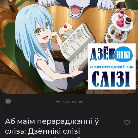
Няма пазнакі
Аб маім перараджэнні ў
слізь: Дзённікі слізі