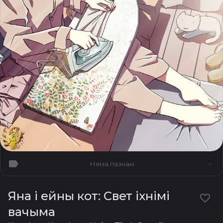
Няма пазнакі
Яна і ейны кот: Свет іхнімі
вачыма