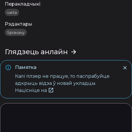
Перакладчыкі
varta
Рэдактары
Spravavy
Глядзець анлайн
Памятка
Калі плэер не працуе, то паспрабуйце
адкрыць відэа ў новай укладцы.
Націсніце на