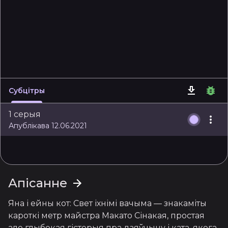
Субцітры
1 серыя
Апублікава 12.06.2021
Апісанне
Яна і ейны кот: Свет іхнімі вачыма — знакаміты 
кароткі метр майстра Макато Сінакая, простая 
але глыбокая гісторыя пра дзяўчыну і ката, якога 