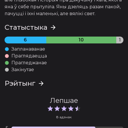
яна ў сябе прытуліла. Яны дзеляць разам пакой, 
пачуцці і іхні маленькі, але вялікі свет.
Статыстыка
6
10
1
Запланаванае
Праглядаецца
Прагледжанае
Закінутае
Рэйтынг
Лепшае
8 адзнак