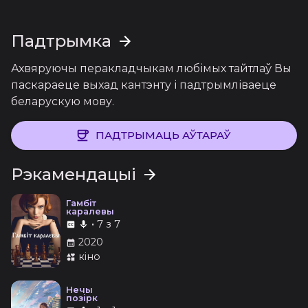
Падтрымка
Ахвяруючы перакладчыкам любімых тайтлаў Вы
паскараеце выхад кантэнту і падтрымліваеце
беларускую мову.
ПАДТРЫМАЦЬ АЎТАРАЎ
Рэкамендацыі
Гамбіт
каралевы
•
7 з 7
2020
кіно
Нечы
позірк