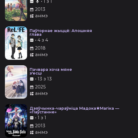
•
1 з 1
2013
анімэ
Паўторнае жыццё: Апошняя
глава
•
4 з 4
2018
анімэ
Пачвара хоча мяне
з'есці
•
13 з 13
2025
анімэ
Дзяўчынка-чараўніца Мадока★Магіка —
«Паўстанне»
•
1 з 1
2013
анімэ