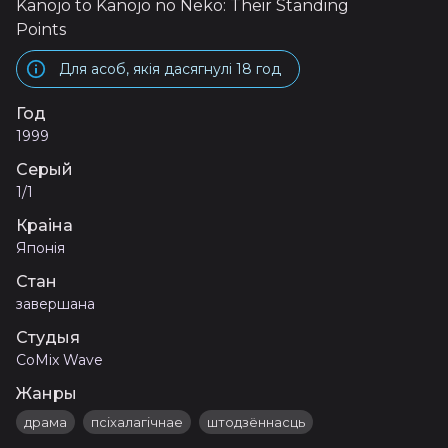
Kanojo to Kanojo no Neko: Their Standing
Points
Для асоб, якія дасягнулі 18 год
Год
1999
Серый
1/1
Краіна
Японія
Стан
завершана
Студыя
CoMix Wave
Жанры
драма
псіхалагічнае
штодзённасць