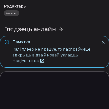
Рэдактары
Arciom
Глядзець анлайн
Памятка
Калі плэер не працуе, то паспрабуйце
адкрыць відэа ў новай укладцы.
Націсніце на