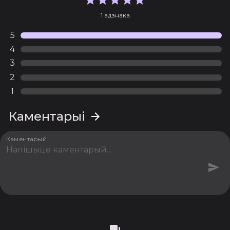
1 адзнака
5
4
3
2
1
Каментарыі
Каментарый