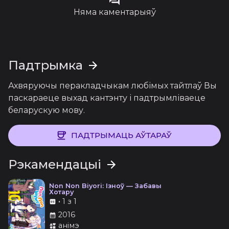
Няма каментарыяў
Падтрымка
Ахвяруючы перакладчыкам любімых тайтлаў Вы
паскараеце выхад кантэнту і падтрымліваеце
беларускую мову.
ПАДТРЫМАЦЬ АЎТАРАЎ
Рэкамендацыі
Non Non Biyori: Ізноў — Забавы
Хотару
•
1 з 1
2016
анімэ