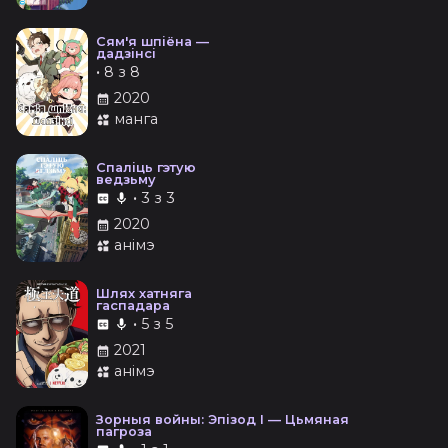
Сям'я шпіёна —
дадзінсі
•
8 з 8
2020
манга
Спаліць гэтую
ведзьму
•
3 з 3
2020
анімэ
Шлях хатняга
гаспадара
•
5 з 5
2021
анімэ
Зорныя войны: Эпізод І — Цьмяная
пагроза