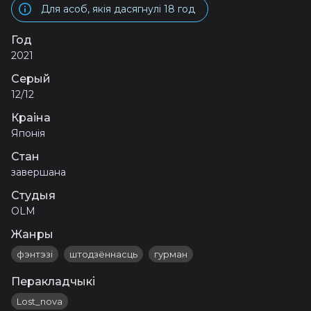
Для асоб, якія дасягнулі 18 год
Год
2021
Серый
12/12
Краіна
Японія
Стан
завершана
Студыя
OLM
Жанры
фэнтэзі
штодзённасць
гурман
Перакладчыкі
Lost_nova