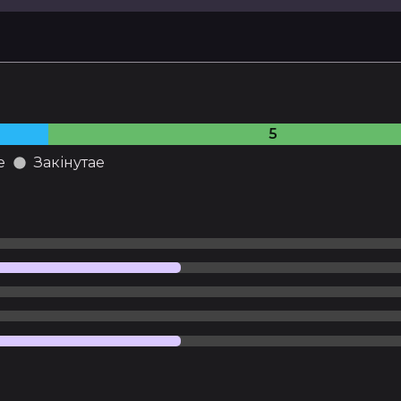
5
е
Закінутае