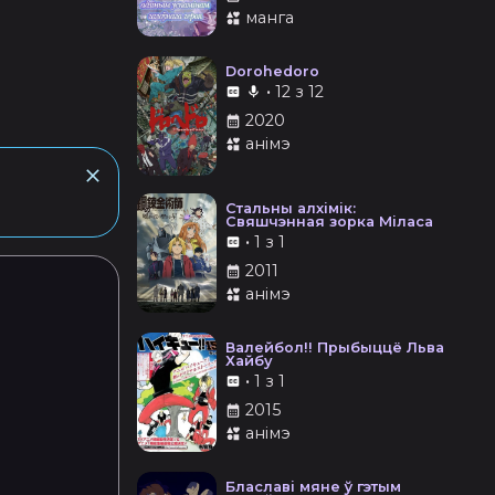
манга
Dorohedoro
•
12 з 12
2020
анімэ
Стальны алхімік:
Свяшчэнная зорка Міласа
•
1 з 1
2011
анімэ
Валейбол!! Прыбыццё Льва
Хайбу
•
1 з 1
2015
анімэ
Блаславі мяне ў гэтым