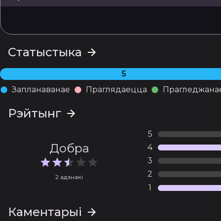
Статыстыка
5
Запланаванае
Праглядаецца
Прагледжана
Рэйтынг
5
Добра
4
3
2
2 адзнакі
1
Каментарыі