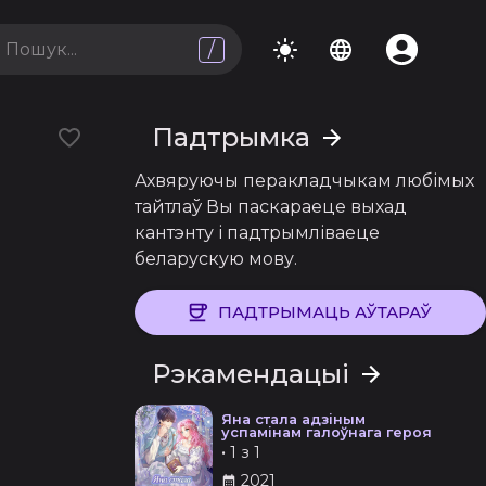
/
Падтрымка
Ахвяруючы перакладчыкам любімых
тайтлаў Вы паскараеце выхад
кантэнту і падтрымліваеце
беларускую мову.
ПАДТРЫМАЦЬ АЎТАРАЎ
Рэкамендацыі
Яна стала адзіным
успамінам галоўнага героя
•
1 з 1
2021