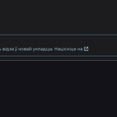
 відэа ў новай укладцы. Націсніце на