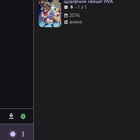
цудоўным свеце! OVA
•
1 з 1
2016
анімэ