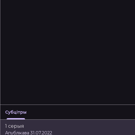
Субцітры
1 серыя
Апублікава 31.07.2022