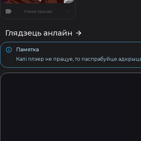
Няма пазнакі
Глядзець анлайн
Памятка
Калі плэер не працуе, то паспрабуйце адкрыць