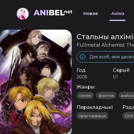
Новае
Анімэ
Стальны алхімі
Fullmetal Alchemist Th
Для асоб, якія дасяг
Год
Серый
2005
1/1
Жанры
сёнэн
фэнтэзі
вайск
Перакладчыкі
Рэд
прастакваша
Orril