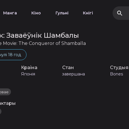
Манга
Кіно
Гульні
Кнігі
к: Заваёўнік Шамбалы
e Movie: The Conqueror of Shamballa
нулі 18 год
Краіна
Стан
Студыя
Японія
завершана
Bones
овае
актары