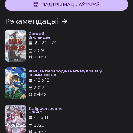
ПАДТРЫМАЦЬ АЎТАРАЎ
Рэкамендацыі
Сага аб
Вінландзе
•
24 з 24
2019
анімэ
Жыццё перароджанага мудраца ў
іншым свеце
•
12 з 12
2022
анімэ
Дабраславенне
Нябёс
•
11 з 11
2020
анімэ