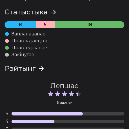
Статыстыка
12 серыя
Апублікава 11.07.2022
8
5
18
Запланаванае
Праглядаецца
Прагледжанае
Закінутае
Рэйтынг
Лепшае
8 адзнак
5
4