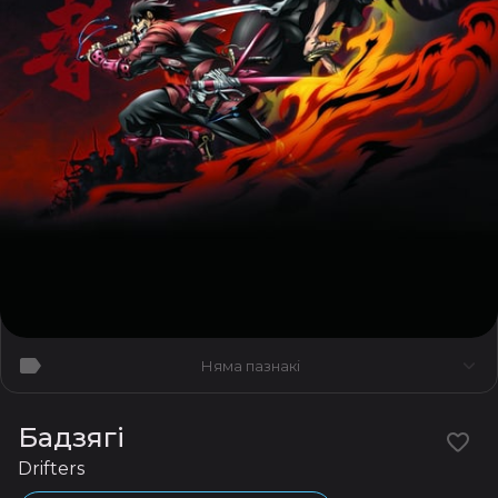
Няма пазнакі
Бадзягі
Drifters