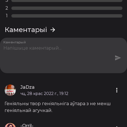
3
2
1
Каментарыі
Каментарый
JaDza
чц, 28 крас 2022 г., 19:12
Геніяльны твор геніяльніга аўтара з не менш
геніяльнай агучкай.
-Orril-