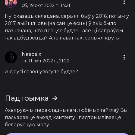
сб, 19 лют 2022 г., 14:21
Ну, сказаць складана, серыял быў у 2016, потым у
2017 выйшлі овы(на сайце ёсць) ў якіх было
пазначана, што працяг будзе... але ці сапраўды
так адбудзецца? Але нават так, серыял круты
Nasosix
пт, 11 лют 2022 г., 21:26
А другі сэзон увогуле будзе?
Падтрымка
Ахвяруючы перакладчыкам любімых тайтлаў Вы
паскараеце выхад кантэнту і падтрымліваеце
беларускую мову.