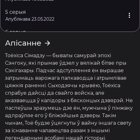
5 серыя
Апублікава 23.05.2022
6 серыя
Апублікава 30.05.2022
Апісанне
7 серыя
Тоёхіса Сімадзу — бывалы самурай эпохі 
Апублікава 13.06.2022
Сэнгоку, які прымае ўдзел у вялікай бітве пры 
Сэкігахары. Падчас адступлення ён вырашае 
8 серыя
затрымаць варожага палкаводца і атрымлівае 
Апублікава 13.06.2022
цяжкія раненні. Сыходзячы крывёю, Тоёхіса 
9 серыя
спрабуе дайсці да свайго войска, але 
Апублікава 20.06.2022
аказваецца ў калідоры з бясконцых дзвярэй. Не 
паспеўшы зразумець дзе ён, мужчына ў пінжаку 
10 серыя
адпраўляе яго ў бліжэйшыя дзверы. Такім 
Апублікава 27.06.2022
чынам, Тоё будзе ўцягнуты ў вайну іншага свету 
за існаванне чалавецтва разам з іншымі 
11 серыя
легендарнымі асобамі нашай гісторыі.
Апублікава 04.07.2022