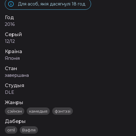
Для асоб, якія дасягнулі 18 год
Год
2016
Серый
12/12
Краіна
Японія
Стан
завершана
Студыя
DLE
Жанры
сэйнэн
камедыя
фэнтэзі
Даберы
orril
Вафля