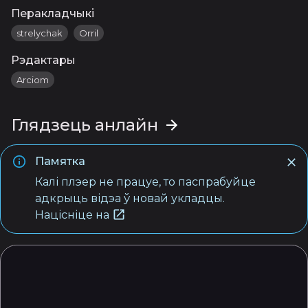
Перакладчыкі
strelychak
Orril
Рэдактары
Arciom
Глядзець анлайн
Памятка
Калі плэер не працуе, то паспрабуйце
адкрыць відэа ў новай укладцы.
Націсніце на