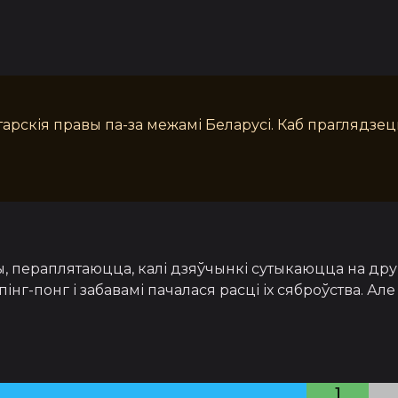
тарскія правы па-за межамі Беларусі. Каб праглядзец
, пераплятаюцца, калі дзяўчынкі сутыкаюцца на дру
інг-понг і забавамі пачалася расці іх сяброўства. Але
1