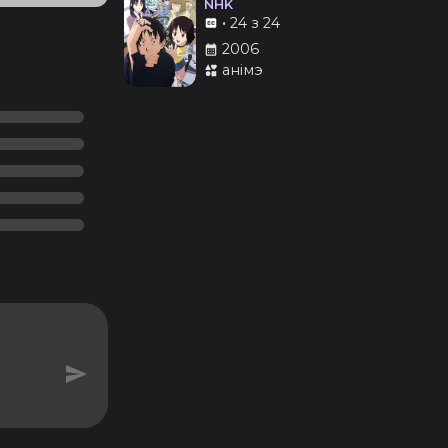
NHK
•
24 з 24
2006
анімэ