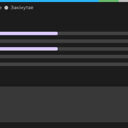
е
Закінутае