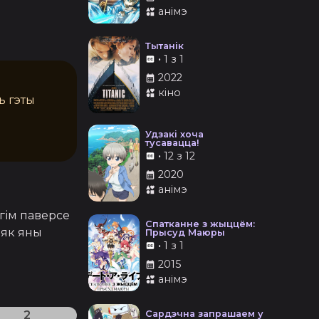
анімэ
Тытанік
•
1 з 1
2022
кіно
ь гэты
Удзакі хоча
тусавацца!
•
12 з 12
2020
анімэ
гім паверсе 
Спатканне з жыццём:
 як яны 
Прысуд Маюры
•
1 з 1
2015
анімэ
2
Сардэчна запрашаем у