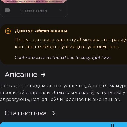
Няма пазнакі
Доступ абмежаваны
Доступ да гэтага кантэнту абмежаваны праз аў
кантэнт, неабходна ўвайсці ва ўліковы запіс.
Content access restricted due to copyright laws.
Апісанне
Лёсы дзвюх вядомых прагульшчыц, Адаці і Сімамуры
школьнай спартзалы. З тых самых часоў за гульнёй у п
адрэагуюць, калі аднойчы іх адносіны зменяцца?..
Статыстыка
11