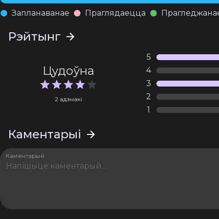
Запланаванае
Праглядаецца
Прагледжана
Рэйтынг
5
Цудоўна
4
3
2
2 адзнакі
1
Каментарыі
Каментарый