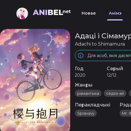
Новае
Анімэ
Адаці і Сімаму
Adachi to Shimamura
Для асоб, якія дасяг
Год
Серый
2020
12/12
Жанры
рамантыка
сёдзэ-ай
Перакладчыкі
Рэд
Spravavy
Mr. 