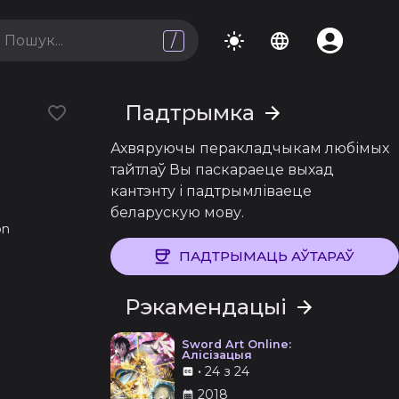
/
Падтрымка
Ахвяруючы перакладчыкам любімых
тайтлаў Вы паскараеце выхад
кантэнту і падтрымліваеце
беларускую мову.
on
ПАДТРЫМАЦЬ АЎТАРАЎ
Рэкамендацыі
Sword Art Online:
Алісізацыя
•
24 з 24
2018