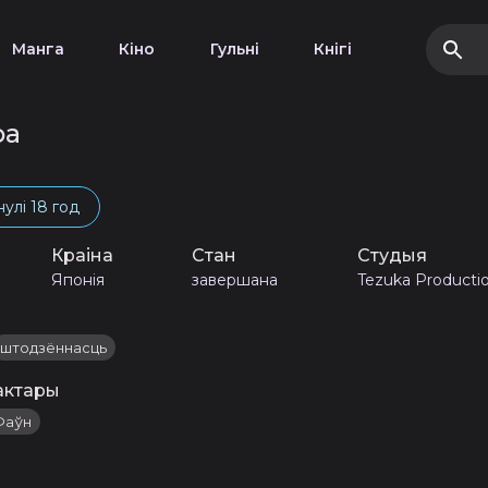
Манга
Кіно
Гульні
Кнігі
ра
нулі 18 год
Краіна
Стан
Студыя
Японія
завершана
Tezuka Producti
штодзённасць
актары
Фаўн