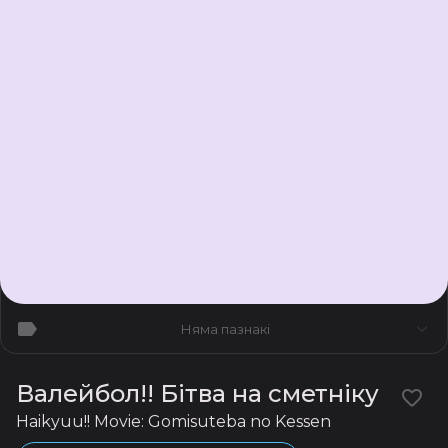
Няма пазнакі
Валейбол!! Бітва на сметніку
Haikyuu!! Movie: Gomisuteba no Kessen