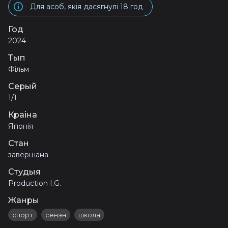
Для асоб, якія дасягнулі 18 год
Год
2024
Тып
Фільм
Серый
1/1
Краіна
Японія
Стан
завершана
Студыя
Production I.G.
Жанры
спорт
сёнэн
школа