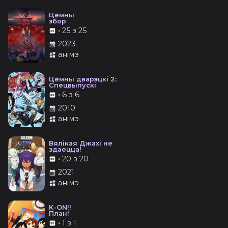
Цёмны
збор
•
25 з 25
2023
анімэ
Цёмны дварэцкі 2:
Спецвыпускі
•
6 з 6
2010
анімэ
Вялікая Джахі не
здаецца!
•
20 з 20
2021
анімэ
K-ON!!
План!
•
1 з 1