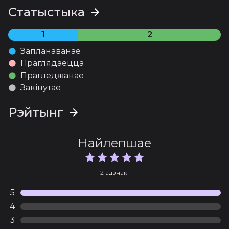
Статыстыка
1
2
Запланаванае
Праглядаецца
Прагледжанае
Закінутае
Рэйтынг
Найлепшае
2 адзнакі
5
4
3