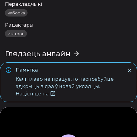
Перакладчыкі
чаборка
Рэдактары
мікітрон
Глядзець анлайн
Памятка
Калі плэер не працуе, то паспрабуйце
адкрыць відэа ў новай укладцы.
Націсніце на