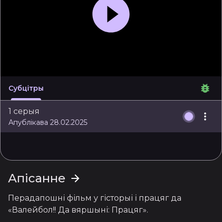
Субцітры
1 серыя
Апублікава 28.02.2025
Апісанне
Перадапошні фільм у гісторыі і працяг да 
«Валейбол!! Да вяршыні: Працяг».