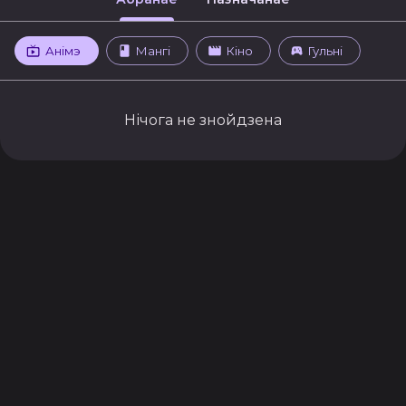
Анімэ
Мангі
Кіно
Гульні
Нічога не знойдзена