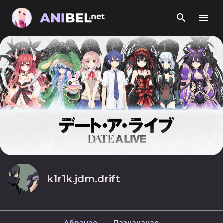
k1r1k.jdm.drift
Абранае
Пазначанае