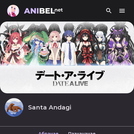
Santa Andagi
Абранае
Пазначанае