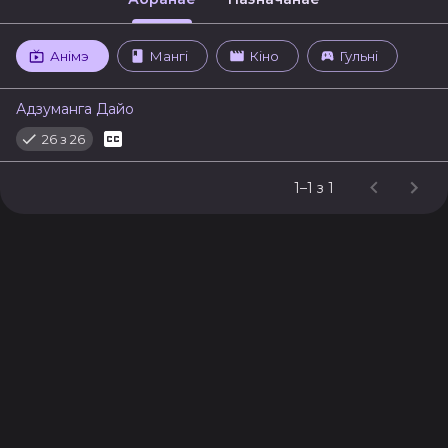
Анімэ
Мангі
Кіно
Гульні
Адзуманга Дайо
26 з 26
1–1 з 1